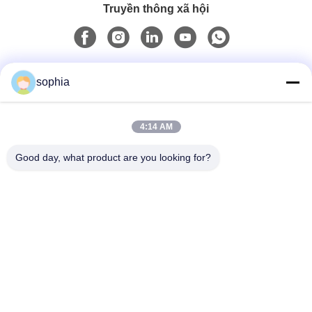
Truyền thông xã hội
Liên lạc nhanh
sophia
Điện thoại
4:14 AM
0086-13128969971
Good day, what product are you looking for?
Email
sophia@sufeipackaging.com
Địa chỉ
Tòa nhà 3, Làng công nghiệp số 1 Songgang, Đường
Songgang, Quận Bảo An, Thâm Quyến, Quảng Đông,
Trung Quốc