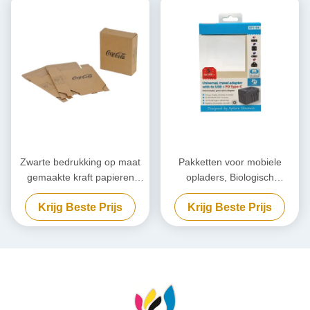
Zwarte bedrukking op maat
Pakketten voor mobiele
gemaakte kraft papieren
opladers, Biologisch
verpakking,
afbreekbare powerbank, op
Krijg Beste Prijs
Krijg Beste Prijs
milieuvriendelijke kartonnen
maat gemaakt.
doos