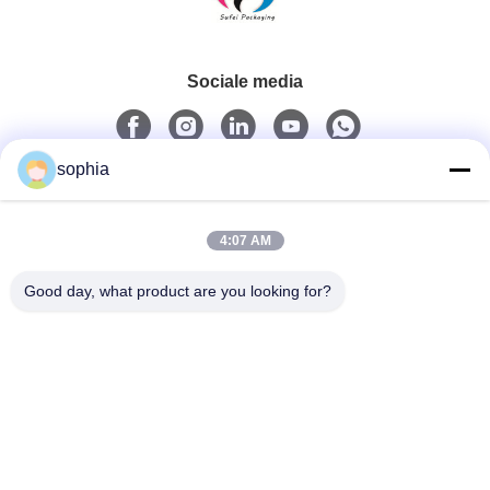
Sociale media
sophia
Snel contact
4:07 AM
Tel.
0086-13128969971
Good day, what product are you looking for?
E-Mail
sophia@sufeipackaging.com
Adres
Gebouw 3, Songgang First Industrial Village, Songgang