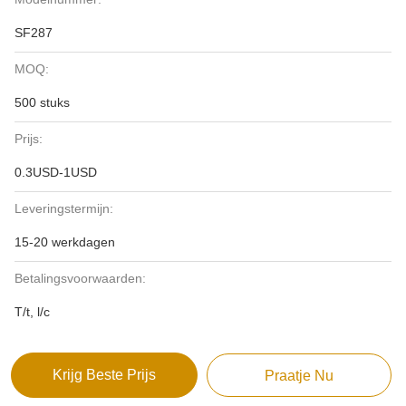
SF287
MOQ:
500 stuks
Prijs:
0.3USD-1USD
Leveringstermijn:
15-20 werkdagen
Betalingsvoorwaarden:
T/t, l/c
Krijg Beste Prijs
Praatje Nu