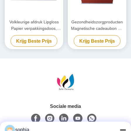
Volkleurige afdruk Lipgloss
Gezondheidszorgproducten
Papier verpakkingsdoos,
Magnetische cadeaubon Op
Cosmetische nagellak
maat gemaakte magnetische
Krijg Beste Prijs
Krijg Beste Prijs
cadeaubon
verpakkingsdoos met inslag
Sociale media
sophia