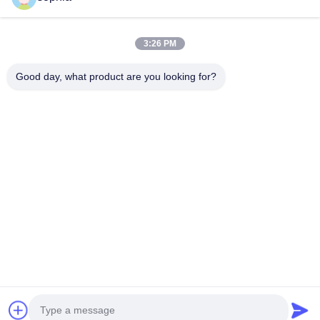
Snel contact
3:26 PM
Tel.
0086-13128969971
Good day, what product are you looking for?
E-Mail
sophia@sufeipackaging.com
Adres
Gebouw 3, Songgang First Industrial Village, Songgang
Street, Baoan District, Shenzhen, Guangdong, China
Privacybeleid
|
Sitemap
De Goede Kwaliteit van China verpakkingsdocument vakje
Leverancier. Copyright © 2025-2026 Shenzhen Sufei Packaging
Co., Ltd. . Alle rechten voorbehoudena.