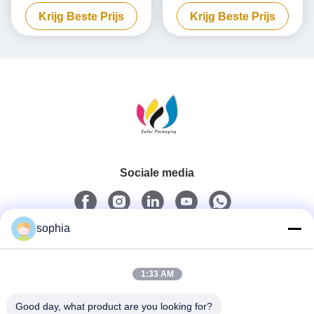
verpakking,
afbreekbare powerbank, op
Krijg Beste Prijs
Krijg Beste Prijs
milieuvriendelijke kartonnen
maat gemaakt.
doos
Sociale media
sophia
Snel contact
1:33 AM
Tel.
0086-13128969971
Good day, what product are you looking for?