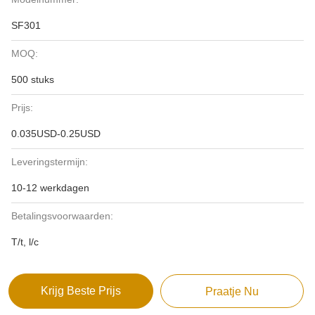
SF301
MOQ:
500 stuks
Prijs:
0.035USD-0.25USD
Leveringstermijn:
10-12 werkdagen
Betalingsvoorwaarden:
T/t, l/c
Krijg Beste Prijs
Praatje Nu