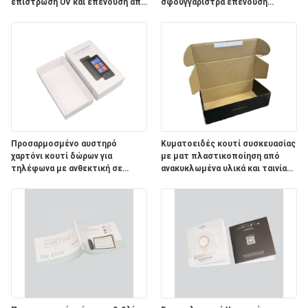
επίστρωση UV και επένδυση από
σφουγγαρίστρα επένδυση
σφουγγάρι για συσκευασία
μαγνητικό κλείσιμο και
ασύρματων ακουστικών
προσαρμοσμένο χρώμα
αποδεκτό
Προσαρμοσμένο αυστηρό
Κυματοειδές κουτί συσκευασίας
χαρτόνι κουτί δώρων για
με ματ πλαστικοποίηση από
τηλέφωνα με ανθεκτική σε
ανακυκλωμένα υλικά και ταινία
κρούση επένδυση σφουγγαριού
διπλής όψης για συσκευασία
και υψηλής ποιότητας
παπουτσιών και ρούχων
μαγνητικό κλείσιμο.