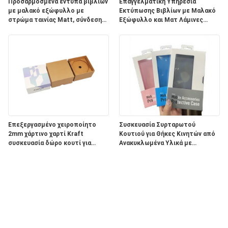
Προσαρμοσμένα έντυπα βιβλίων
Επαγγελματική Υπηρεσία
με μαλακό εξώφυλλο με
Εκτύπωσης Βιβλίων με Μαλακό
στρώμα ταινίας Matt, σύνδεση
Εξώφυλλο και Ματ Λάμινες
με σύρμα και προσαρμοσμένα
Φινίρισμα και Ψηφιακή
σχέδια
Εκτύπωση για Προσαρμοσμένα
Σχέδια
Επεξεργασμένο χειροποίητο
Συσκευασία Συρταρωτού
2mm χάρτινο χαρτί Kraft
Κουτιού για Θήκες Κινητών από
συσκευασία δώρο κουτί για
Ανακυκλωμένα Υλικά με
μπουτίκ δώρα
Ανάγλυφο και Επένδυση από
Σφουγγάρι για Ηλεκτρονικά Είδη
Ευρείας Κατανάλωσης