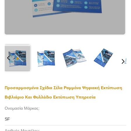
Προσαρμοσμένα Σχέδια Σέλα Ραμμένα Ψηφιακή Εκτύπωση
Βιβλιάριο Και Φυλλάδιο Εκτύπωση Υπηρεσία
Ονομασία Μάρκας:
SF
Αριθμός Μοντέλου: