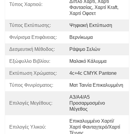
Διπλό Χαρτί, Χαρτί 
Τύπος Χαρτιού:
Φαντασίας, Χαρτί Kraft, 
Χαρτί Οφσετ
Τύπος Εκτύπωσης:
Ψηφιακή Εκτύπωση
Φινίρισμα Επιφάνειας:
Βερνίκωμα
Δεσμευτική Μέθοδος:
Ράψιμο Σελών
Εξώφυλλο Βιβλίου:
Μαλακό Κάλυμμα
Εκτύπωση Χρώματος:
4c+4c CMYK Pantone
Τύπος Φινιρίσματος:
Ματ Ταινία Επικαλυμμένη
A3/A4/A5 
Επιλογές Μεγέθους:
Προσαρμοσμένο 
Μέγεθος
Επικαλυμμένο Χαρτί/
Επιλογές Υλικού:
Χαρτί Φανταχτερό/Χαρτί 
Τέχνης