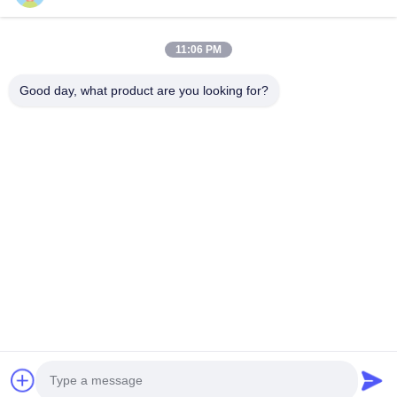
Τηλ.
0086-13128969971
11:06 PM
Good day, what product are you looking for?
Ηλεκτρονικό Ταχυδρομείο
sophia@sufeipackaging.com
Διεύθυνση
Κτίριο 3, Πρώτο Βιομηχανικό Χωριό Σονγκγκάνγκ, οδός
Σονγκάνγκ, περιοχή Μπαοάν, Σενζέν, Κουάνγκτονγκ,
Κίνα
Πολιτική Μυστικότητας
|
Sitemap
Καλή ποιότητα της Κίνας κιβώτιο εγγράφου συσκευασίας
Προμηθευτής. Πνευματικά δικαιώματα © 2025-2026 Shenzhen
Sufei Packaging Co., Ltd. . Διατηρούνται όλα τα πνευματικά
δικαιώματα.