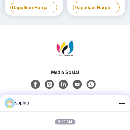
kertas, Kotak hadiah
Kemasan Magnetik
Dapatkan Harga Terbaik
Dapatkan Harga Terbaik
kosmetik cat kuku
Disesuaikan Dengan
Masukkan
Media Sosial
Kontak Cepat
sophia
Telp
5:00 AM
0086-13128969971