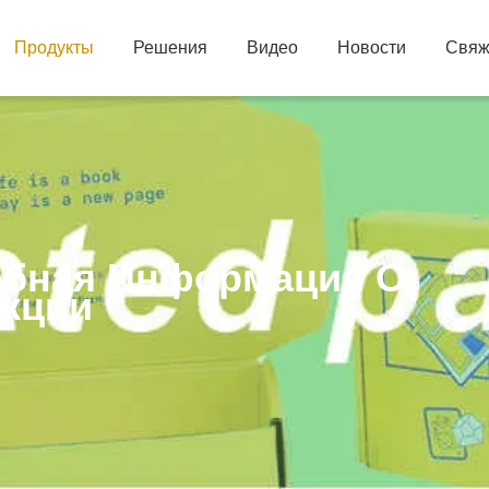
Продукты
Решения
Видео
Новости
Свяж
бная Информация О
кции