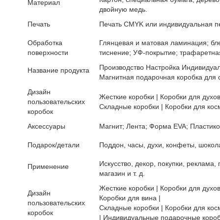
Материал
двойную медь.
Печать
Печать CMYK или индивидуальная п
Обработка
Глянцевая и матовая ламинация; бл
поверхности
тиснение; УФ-покрытие; трафаретная
Производство Настройка Индивидуа
Название продукта
Магнитная подарочная коробка для 
Дизайн
Жесткие коробки | Коробки для духов
пользовательских
Складные коробки | Коробки для кос
коробок
Аксессуары
Магнит; Лента; Форма EVA; Пластико
Подарок/детали
Поддон, часы, духи, конфеты, шокол
Искусство, декор, покупки, реклама,
Применение
магазин и т. д.
Жесткие коробки | Коробки для духов
Дизайн
Коробки для вина |
пользовательских
Складные коробки | Коробки для косм
коробок
| Индивидуальные подарочные коро