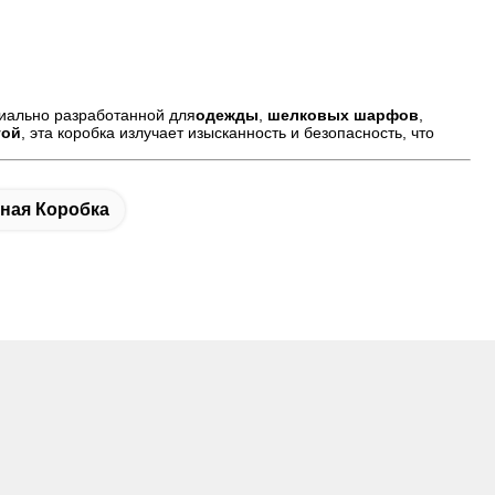
циально разработанной для
одежды
,
шелковых шарфов
,
той
, эта коробка излучает изысканность и безопасность, что
ная Коробка