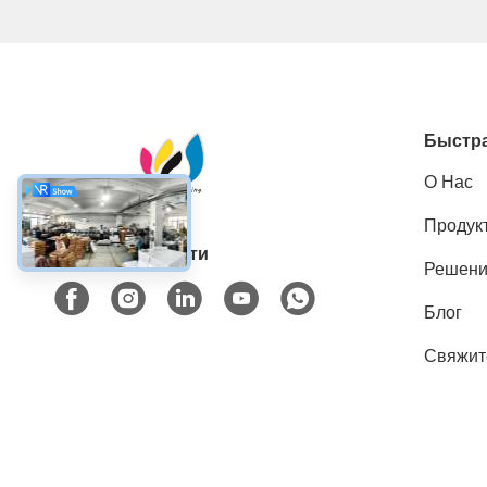
Быстра
О Нас
Продук
Социальные сети
Решен
Блог
Свяжит