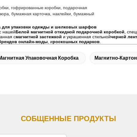
обки, гофрированные коробки, подарочная
ошюра, бумажная карточка, наклейки, бумажный
ка для упаковки одежды и шелковых шарфов
с нашей
Белой магнитной откидной подарочной коробкой
, спе
танная с
магнитной застежкой
и украшенная стильной
черной лен
брендов онлайн-моды
, и
роскошных подарков
.
Магнитная Упаковочная Коробка
Магнитно-Картон
СОБЩЕННЫЕ ПРОДУКТЫ