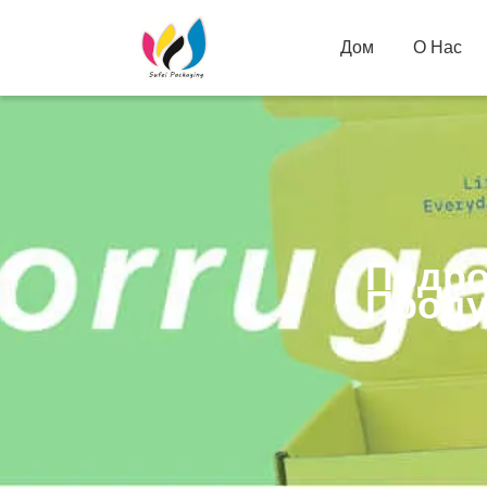
Дом
О Нас
Подро
Проду