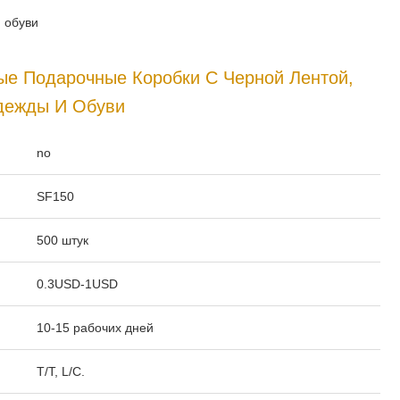
 обуви
ые Подарочные Коробки С Черной Лентой,
дежды И Обуви
:
no
SF150
500 штук
0.3USD-1USD
10-15 рабочих дней
T/T, L/C.