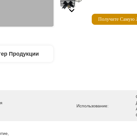
Получите Самую
тер Продукции
я 
Использование:
ие, 