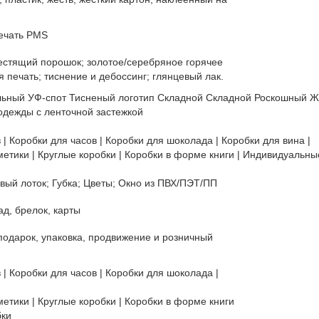
ечать PMS
естящий порошок; золотое/серебряное горячее
 печать; тиснение и дебоссинг; глянцевый лак.
льный УФ-спот Тисненый логотип Складной Складной Роскошный Ж
одежды с ленточной застежкой
 | Коробки для часов | Коробки для шоколада | Коробки для вина |
метики | Круглые коробки | Коробки в форме книги | Индивидуальн
вый лоток; Губка; Цветы; Окно из ПВХ/ПЭТ/ПП
ад, брелок, карты
 подарок, упаковка, продвижение и розничный
 | Коробки для часов | Коробки для шоколада |
етики | Круглые коробки | Коробки в форме книги
бки