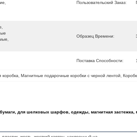
е, 
Пользовательский Заказ:
, 
ые 
Образец Времени:
ые, 
Поставка Способности:
я коробка
, 
Магнитные подарочные коробки с черной лентой
, 
Коробк
 бумаги, для шелковых шарфов, одежды, магнитная застежка,
 пластик, жесть, жесткий картон, наклеенный на