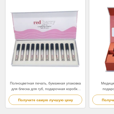
Полноцветная печать, бумажная упаковка
Медици
для блеска для губ, подарочная коробка
подаро
для косметического лака для ногтей
упаков
Получите самую лучшую цену
Получ