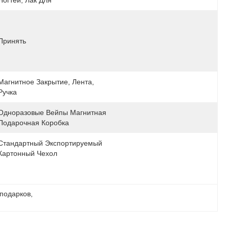
Ногтей, Лак Для
Принять
Магнитное Закрытие, Лента, 
Ручка
Одноразовые Вейпы Магнитная 
Подарочная Коробка
Стандартный Экспортируемый 
Картонный Чехол
 подарков
, 