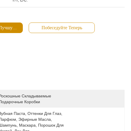
T/T, L/C.
 Лучшую Цену
Побеседуйте Теперь
Роскошные Складываемые 
Подарочные Коробки
Зубная Паста, Оттенки Для Глаз, 
Парфюм, Эфирные Масла, 
Шампунь, Маскара, Порошок Для 