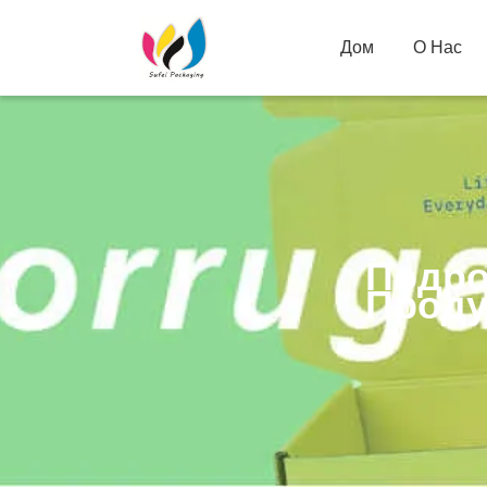
Дом
О Нас
Подро
Проду