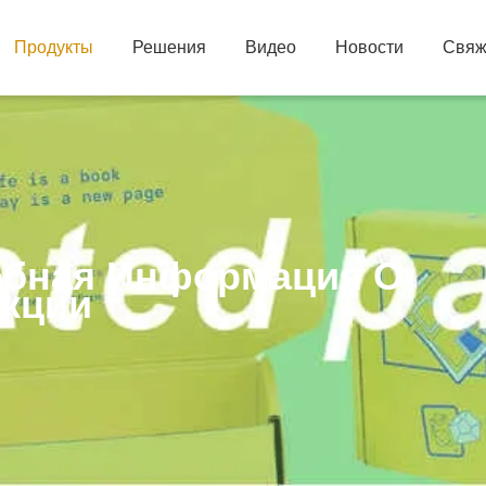
Продукты
Решения
Видео
Новости
Свяж
бная Информация О
кции