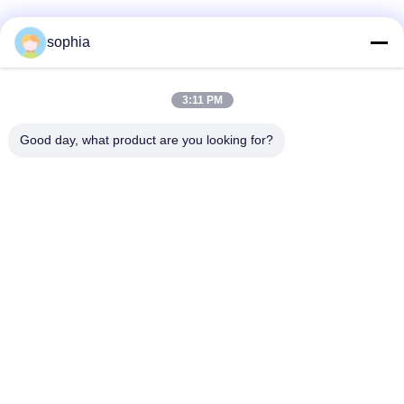
Liên lạc nhanh
sophia
Điện thoại
3:11 PM
0086-13128969971
Good day, what product are you looking for?
Email
sophia@sufeipackaging.com
Địa chỉ
Tòa nhà 3, Làng công nghiệp số 1 Songgang, Đường
Songgang, Quận Bảo An, Thâm Quyến, Quảng Đông,
Trung Quốc
Chính Sách Bảo Mật
|
Sơ Đồ Trang Web
Trung Quốc Chất lượng tốt hộp giấy đóng gói Nhà cung cấp.