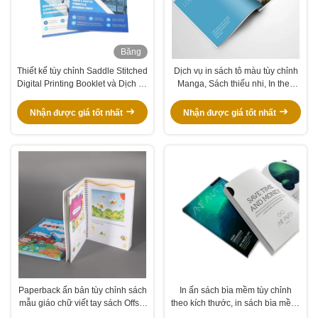
Băng
hình
Thiết kế tùy chỉnh Saddle Stitched
Dịch vụ in sách tô màu tùy chỉnh
Digital Printing Booklet và Dịch vụ
Manga, Sách thiếu nhi, In theo
in brochure
yêu cầu, Tờ rơi
Nhận được giá tốt nhất
Nhận được giá tốt nhất
Paperback ấn bản tùy chỉnh sách
In ấn sách bìa mềm tùy chỉnh
mẫu giáo chữ viết tay sách Offset
theo kích thước, in sách bìa mềm,
in cho nhà xuất bản
in sách màu, in catalogue màu