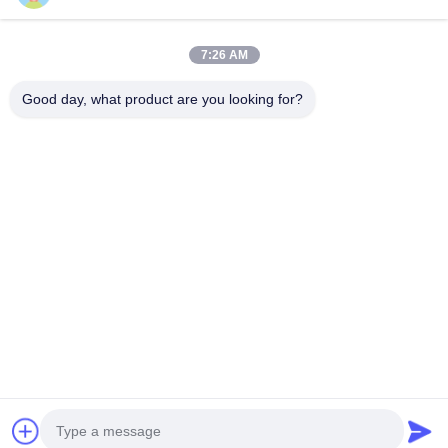
Điện thoại
7:26 AM
0086-13128969971
Good day, what product are you looking for?
Email
sophia@sufeipackaging.com
Địa chỉ
Tòa nhà 3, Làng công nghiệp số 1 Songgang, Đường
Songgang, Quận Bảo An, Thâm Quyến, Quảng Đông,
Trung Quốc
Chính Sách Bảo Mật
|
Sơ Đồ Trang Web
Trung Quốc Chất lượng tốt hộp giấy đóng gói Nhà cung cấp.
2025-2026 Shenzhen Sufei Packaging Co., Ltd. Tất cả các quyền
được bảo lưu.