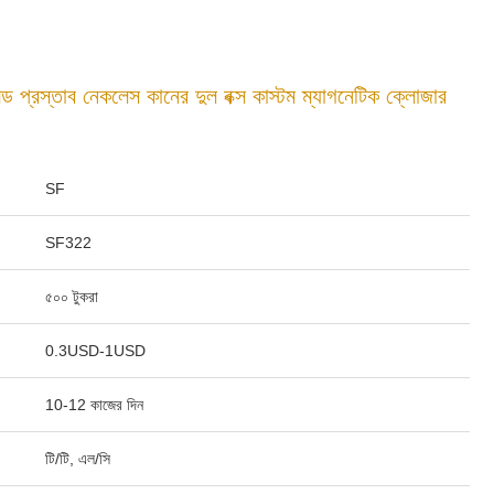
মেড প্রস্তাব নেকলেস কানের দুল বক্স কাস্টম ম্যাগনেটিক ক্লোজার
SF
SF322
৫০০ টুকরা
0.3USD-1USD
10-12 কাজের দিন
টি/টি, এল/সি