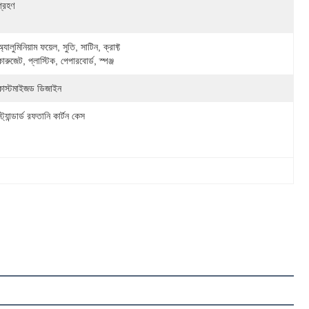
গ্রহণ
অ্যালুমিনিয়াম ফয়েল, সুতি, সাটিন, ক্রাফ্ট 
কারুজেট, প্লাস্টিক, পেপারবোর্ড, স্পঞ্জ
কাস্টমাইজড ডিজাইন
স্ট্যান্ডার্ড রফতানি কার্টন কেস