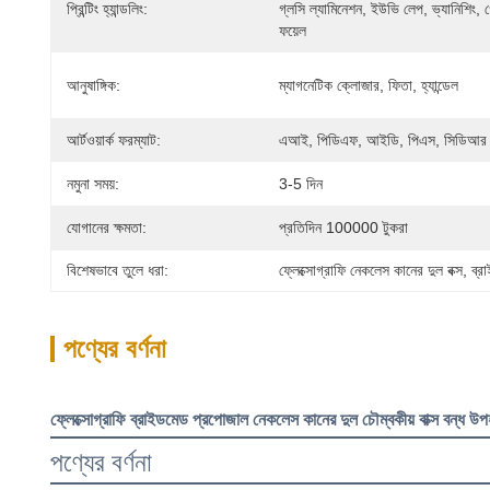
প্রিন্টিং হ্যান্ডলিং:
গ্লসি ল্যামিনেশন, ইউভি লেপ, ভ্যানিশিং, গো
ফয়েল
আনুষাঙ্গিক:
ম্যাগনেটিক ক্লোজার, ফিতা, হ্যান্ডেল
আর্টওয়ার্ক ফরম্যাট:
এআই, পিডিএফ, আইডি, পিএস, সিডিআর
নমুনা সময়:
3-5 দিন
যোগানের ক্ষমতা:
প্রতিদিন 100000 টুকরা
বিশেষভাবে তুলে ধরা:
ফ্লেক্সোগ্রাফি নেকলেস কানের দুল বক্স
, 
ব্র
পণ্যের বর্ণনা
ফ্লেক্সোগ্রাফি ব্রাইডমেড প্রপোজাল নেকলেস কানের দুল চৌম্বকীয় বাক্স বন্ধ উপহা
পণ্যের বর্ণনা