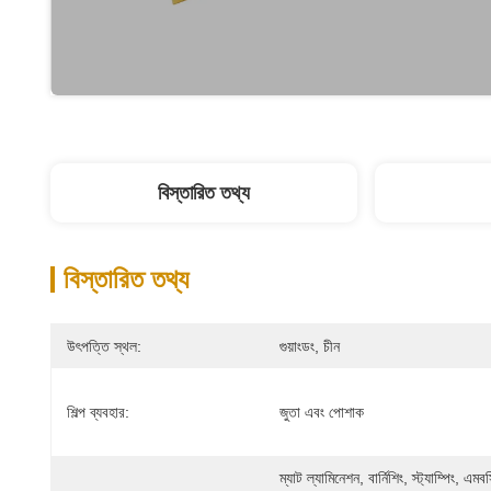
বিস্তারিত তথ্য
বিস্তারিত তথ্য
উৎপত্তি স্থল:
গুয়াংডং, চীন
শিল্প ব্যবহার:
জুতা এবং পোশাক
ম্যাট ল্যামিনেশন, বার্নিশিং, স্ট্যাম্পিং, এমবস