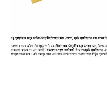
বধূ প্রস্তাবের জন্য কাস্টম চৌম্বকীয় উপহার বাক্স ️ লোগো, ম্যাট ল্যামিনেশন এবং ফয়েল স
আমাদের সাথে অবিস্মরণীয় মুহূর্ত তৈরি করুন
বিলাসবহুল চৌম্বকীয় বন্ধ উপহার বাক্স
, বিশেষভা
নেকলেস, কানের দুল এবং আংটি।
উচ্চমানের শক্ত কার্ডবোর্ড
, দিয়ে শেষ
ম্যাট ল্যামিনেশন
, এ
সমন্বয় সাধন করে। এটি নববধূর গহনা এবং হৃদয় থেকে উপহার দেওয়ার জন্য নিখুঁত প্যাকে