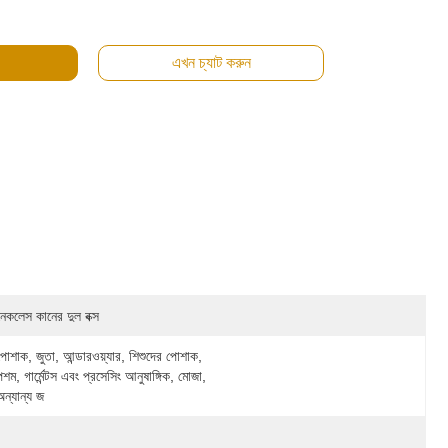
এখন চ্যাট করুন
নেকলেস কানের দুল বক্স
পোশাক, জুতা, আন্ডারওয়্যার, শিশুদের পোশাক, 
পশম, গার্মেন্টস এবং প্রসেসিং আনুষাঙ্গিক, মোজা, 
অন্যান্য জ