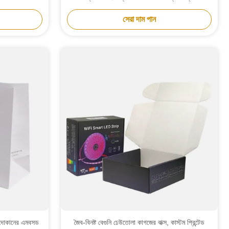
সেরা দাম পান
র দোকানের এমবসড
জৈব-বিনষ্ট বেগুনি ঢেউতোলা কাগজের বাক্স, কাস্টম প্রিন্টেড