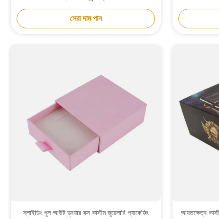
সেরা দাম পান
স্লাইডিং পুল আউট ড্রয়ার বক্স কাস্টম জুয়েলারি প্যাকেজিং
আয়তক্ষেত্র কাস্টম