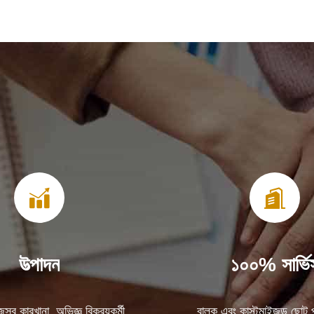
উত্পাদন
১০০% সার্ভি
্ব কারখানা, অভিজ্ঞ বিক্রয়কর্মী
বাল্ক এবং কাস্টমাইজড ছোট প