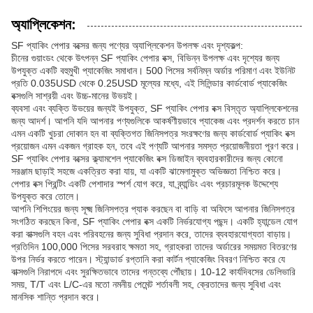
অ্যাপ্লিকেশন:
SF প্যাকিং পেপার বক্সের জন্য পণ্যের অ্যাপ্লিকেশন উপলক্ষ এবং দৃশ্যকল্প:
চীনের গুয়াংডং থেকে উৎপন্ন SF প্যাকিং পেপার বক্স, বিভিন্ন উপলক্ষ এবং দৃশ্যের জন্য
উপযুক্ত একটি বহুমুখী প্যাকেজিং সমাধান। 500 পিসের সর্বনিম্ন অর্ডার পরিমাণ এবং ইউনিট
প্রতি 0.035USD থেকে 0.25USD মূল্যের মধ্যে, এই সিলিন্ডার কার্ডবোর্ড প্যাকেজিং
বক্সগুলি সাশ্রয়ী এবং উচ্চ-মানের উভয়ই।
ব্যবসা এবং ব্যক্তি উভয়ের জন্যই উপযুক্ত, SF প্যাকিং পেপার বক্স বিস্তৃত অ্যাপ্লিকেশনের
জন্য আদর্শ। আপনি যদি আপনার পণ্যগুলিকে আকর্ষণীয়ভাবে প্যাকেজ এবং প্রদর্শন করতে চান
এমন একটি খুচরা দোকান হন বা ব্যক্তিগত জিনিসপত্র সংরক্ষণের জন্য কার্ডবোর্ড প্যাকিং বক্স
প্রয়োজন এমন একজন গ্রাহক হন, তবে এই পণ্যটি আপনার সমস্ত প্রয়োজনীয়তা পূরণ করে।
SF প্যাকিং পেপার বক্সের ক্ল্যামশেল প্যাকেজিং বক্স ডিজাইন ব্যবহারকারীদের জন্য কোনো
সরঞ্জাম ছাড়াই সহজে একত্রিত করা যায়, যা একটি ঝামেলামুক্ত অভিজ্ঞতা নিশ্চিত করে।
পেপার বক্স প্রিন্টিং একটি পেশাদার স্পর্শ যোগ করে, যা ব্র্যান্ডিং এবং প্রচারমূলক উদ্দেশ্যে
উপযুক্ত করে তোলে।
আপনি শিপিংয়ের জন্য সূক্ষ্ম জিনিসপত্র প্যাক করছেন বা বাড়ি বা অফিসে আপনার জিনিসপত্র
সংগঠিত করছেন কিনা, SF প্যাকিং পেপার বক্স একটি নির্ভরযোগ্য পছন্দ। একটি হ্যান্ডেল যোগ
করা বাক্সগুলি বহন এবং পরিবহনের জন্য সুবিধা প্রদান করে, তাদের ব্যবহারযোগ্যতা বাড়ায়।
প্রতিদিন 100,000 পিসের সরবরাহ ক্ষমতা সহ, গ্রাহকরা তাদের অর্ডারের সময়মত বিতরণের
উপর নির্ভর করতে পারেন। স্ট্যান্ডার্ড রপ্তানি করা কার্টন প্যাকেজিং বিবরণ নিশ্চিত করে যে
বাক্সগুলি নিরাপদে এবং সুরক্ষিতভাবে তাদের গন্তব্যে পৌঁছায়। 10-12 কার্যদিবসের ডেলিভারি
সময়, T/T এবং L/C-এর মতো নমনীয় পেমেন্ট শর্তাবলী সহ, ক্রেতাদের জন্য সুবিধা এবং
মানসিক শান্তি প্রদান করে।