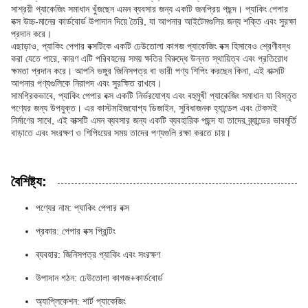
সাশ্রয়ী প্যাকেজিং সমাধান খুঁজছেন এমন ব্যবসার জন্য একটি জনপ্রিয় পছন্দ। প্যাকিং পেপার
বক্স উচ্চ-মানের কার্ডবোর্ড উপাদান দিয়ে তৈরি, যা আপনার আইটেমগুলির জন্য শক্তি এবং সুরক্ষা
প্রদান করে।
এছাড়াও, প্যাকিং পেপার বক্সটিকে একটি ঢেউতোলা কাগজ প্যাকেজিং বক্স হিসাবেও শ্রেণীবদ্ধ
করা যেতে পারে, কারণ এটি পরিবহনের সময় ক্ষতির বিরুদ্ধে উন্নত স্থায়িত্ব এবং প্রতিরোধ
ক্ষমতা প্রদান করে। আপনি ভঙ্গুর জিনিসপত্র বা ভারী পণ্য শিপিং করছেন কিনা, এই বাক্সটি
আপনার পণ্যগুলিকে নিরাপদ এবং সুরক্ষিত রাখবে।
সামগ্রিকভাবে, প্যাকিং পেপার বক্স একটি নির্ভরযোগ্য এবং বহুমুখী প্যাকেজিং সমাধান যা বিস্তৃত
পণ্যের জন্য উপযুক্ত। এর কাস্টমাইজযোগ্য ডিজাইন, সুবিধাজনক হ্যান্ডেল এবং টেকসই
নির্মাণের সাথে, এই বাক্সটি এমন ব্যবসার জন্য একটি ব্যবহারিক পছন্দ যা তাদের ব্র্যান্ডের ভাবমূর্তি
বাড়াতে এবং সংরক্ষণ ও শিপিংয়ের সময় তাদের পণ্যগুলি রক্ষা করতে চায়।
বৈশিষ্ট্য:
পণ্যের নাম: প্যাকিং পেপার বক্স
প্রকার: পেপার বক্স প্রিন্টিং
ব্যবহার: জিনিসপত্র প্যাকিং এবং সংরক্ষণ
উপাদান গঠন: ঢেউতোলা কাগজ+কার্ডবোর্ড
অ্যাপ্লিকেশন: শার্ট প্যাকেজিং