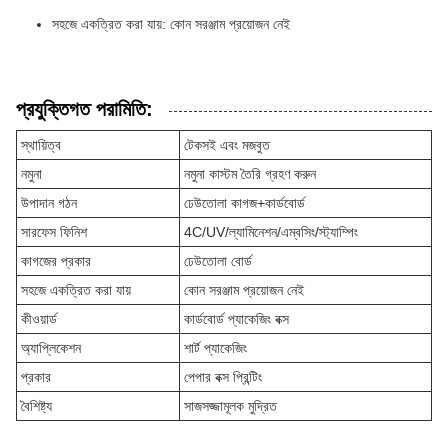
সহজে একত্রিত করা যায়: কোন সরঞ্জাম প্রয়োজন নেই
প্রযুক্তিগত পরামিতি:
স্থায়িত্ব
টেকসই এবং মজবুত
নমুনা
নমুনা কাস্টম তৈরি গ্রহণ করুন
উপাদান গঠন
ঢেউতোলা কাগজ+কার্ডবোর্ড
সারফেস ফিনিশ
4C/UV/ল্যামিনেশন/এম্বসিং/স্ট্যাম্পিং
কাগজের প্রকার
ঢেউতোলা বোর্ড
সহজে একত্রিত করা যায়
কোন সরঞ্জাম প্রয়োজন নেই
কীওয়ার্ড
কার্ডবোর্ড প্যাকেজিং বক্স
অ্যাপ্লিকেশন
শার্ট প্যাকেজিং
প্রকার
পেপার বক্স প্রিন্টিং
বৈশিষ্ট্য
সাজসজ্জামূলক মুদ্রিত