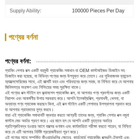
Supply Ability:
100000 Pieces Per Day
পণ্যের বর্ণনা
পণ্যের বর্ণনা:
প্যাকিং পেপার বক্স একটি বহুমুখী প্যাকেজিং সমাধান যা OEM কাস্টমাইজড ডিজাইন সহ
ডিজাইন করা হয়েছে, যা বিভিন্ন পণ্যের জন্য উপযুক্ত করে তোলে। এর সুবিধাজনক হ্যান্ডেল
অ্যাক্সেসোরিজের সাথে, এই বাক্সটি বহন এবং পরিবহনের জন্য সহজ, যা নিশ্চিত করে যে আপনার
জিনিসপত্র সংরক্ষণ এবং শিপিংয়ের সময় সুরক্ষিত থাকে।
এই পণ্যের বক্স স্টাইল হল ক্ল্যামশেল প্যাকেজিং বক্স, যা আপনার পণ্য প্রদর্শনের জন্য একটি
নিরাপদ এবং আকর্ষণীয় উপায় সরবরাহ করে। আপনি ইলেকট্রনিক্স, প্রসাধনী, খেলনা, বা
অন্যান্য পণ্য প্যাকেজ করছেন কিনা, এই বক্স স্টাইল একটি পেশাদার উপস্থাপনা প্রদান করে
যা আপনার গ্রাহকদের মুগ্ধ করবে।
যারা এই প্যাকেজিং সমাধানটি ব্যবহার করতে আগ্রহী তাদের জন্য, প্যাকিং পেপার বক্স নমুনা
কাস্টম মেড অর্ডার গ্রহণ করে। এর মানে হল যে আপনি একটি বৃহত্তর অর্ডারে
প্রতিশ্রুতিবদ্ধ হওয়ার আগে বাক্সের গুণমান এবং কার্যকারিতা পরীক্ষা করতে পারেন, যা নিশ্চিত
করে যে এটি আপনার নির্দিষ্ট প্রয়োজনীয়তা পূরণ করে।
এই পণ্যের সাথে সম্পর্কিত কীওয়ার্ডগুলির ক্ষেত্রে, কার্ডবোর্ড প্যাকেজিং বক্সগুলি টেকসই এবং