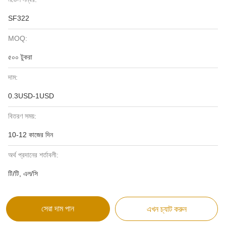
SF322
MOQ:
৫০০ টুকরা
দাম:
0.3USD-1USD
বিতরণ সময়:
10-12 কাজের দিন
অর্থ প্রদানের শর্তাবলী:
টি/টি, এল/সি
সেরা দাম পান
এখন চ্যাট করুন