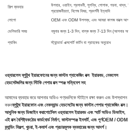
উপহার, ওয়াইন, প্রসাধনী, সুগন্ধি, পোশাক, গয়না, খাদ্য, উপহা
শিল্প ব্যবহার
প্রয়োজনীয়তা, বিশেষ বিষয়, প্রদর্শনী ইত্যাদি
লোগো
OEM এবং ODM উপলব্ধ, এবং আমরা কাগজ বাক্সে আপনার 
ডেলিভারি সময়
নমুনার জন্য 1-3 দিন, বাল্ক জন্য 7-13 দিন (আপনার অর্ডা
প্যাকিং
স্ট্যান্ডার্ড এক্সপোর্ট কার্টন বা গ্রাহকের অনুরোধ
ওয়্যারলেস ব্লুটুথ ইয়ারফোনের জন্য কাস্টম প্যাকেজিং বক্স ️ ইয়ারবড, নেকলেস
হেডসেটগুলির জন্য স্টিকি পেপার বক্স স্পঞ্জ সন্নিবেশ সহ
আমাদের ব্যবহার করে আপনার অডিও পণ্যগুলিকে স্টাইলে রক্ষা করুন এবং উপস্থাপন
করুন
ব্লুটুথ ইয়ারফোন এবং নেকব্যান্ড হেডসেটের জন্য কাস্টম পেপার প্যাকেজিং বক্স।
আধুনিক জন্য ডিজাইন করা
পোর্টেবল ওয়্যারলেস ইয়ারবড এবং স্মার্ট অডিও ডিভাইস,
এই বক্স বৈশিষ্ট্য
কঠোর কার্ডবোর্ড নির্মাণ, কাস্টম
স্পঞ্জ ইনসার্ট, এবং পূর্ণ
OEM / ODM
ব্র্যান্ডিং বিকল্প, খুচরা, ই-কমার্স এবং প্রচারমূলক ব্যবহারের জন্য আদর্শ।