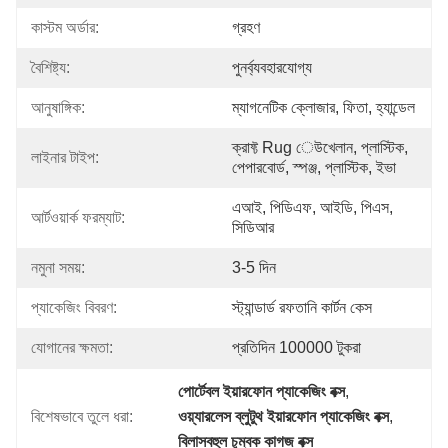
কাস্টম অর্ডার:
গ্রহণ
বৈশিষ্ট্য:
পুনর্ব্যবহারযোগ্য
আনুষাঙ্গিক:
ম্যাগনেটিক ক্লোজার, ফিতা, হ্যান্ডেল
ক্রাফ্ট Rug েউখেলান, প্লাস্টিক, 
লাইনার টাইপ:
পেপারবোর্ড, স্পঞ্জ, প্লাস্টিক, ইভা
এআই, পিডিএফ, আইডি, পিএস, 
আর্টওয়ার্ক ফরম্যাট:
সিডিআর
নমুনা সময়:
3-5 দিন
প্যাকেজিং বিবরণ:
স্ট্যান্ডার্ড রফতানি কার্টন কেস
যোগানের ক্ষমতা:
প্রতিদিন 100000 টুকরা
পোর্টেবল ইয়ারফোন প্যাকেজিং বক্স
, 
বিশেষভাবে তুলে ধরা:
ওয়্যারলেস ব্লুটুথ ইয়ারফোন প্যাকেজিং বক্স
, 
বিলাসবহুল চুম্বক কাগজ বক্স