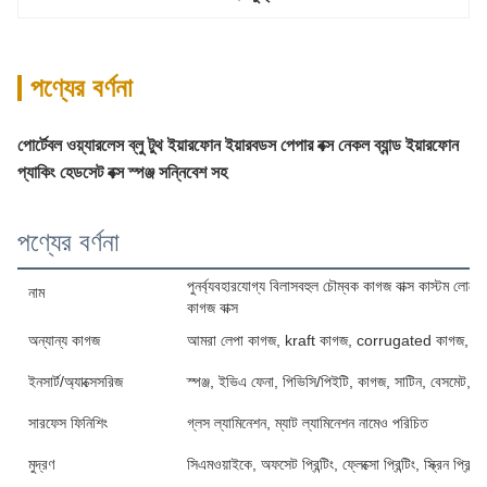
পণ্যের বর্ণনা
পোর্টেবল ওয়্যারলেস ব্লু টুথ ইয়ারফোন ইয়ারবডস পেপার বক্স নেকল ব্যান্ড ইয়ারফোন
প্যাকিং হেডসেট বক্স স্পঞ্জ সন্নিবেশ সহ
পণ্যের বর্ণনা
পুনর্ব্যবহারযোগ্য বিলাসবহুল চৌম্বক কাগজ বাক্স কাস্টম লোগো হ
নাম
কাগজ বাক্স
অন্যান্য কাগজ
আমরা লেপা কাগজ, kraft কাগজ, corrugated কাগজ, কার্
ইনসার্ট/অ্যাক্সেসরিজ
স্পঞ্জ, ইভিএ ফেনা, পিভিসি/পিইটি, কাগজ, সাটিন, বেসমেট, রিবন
সারফেস ফিনিশিং
গ্লস ল্যামিনেশন, ম্যাট ল্যামিনেশন নামেও পরিচিত
মুদ্রণ
সিএমওয়াইকে, অফসেট প্রিন্টিং, ফ্লেক্সো প্রিন্টিং, স্ক্রিন প্রিন্টিং