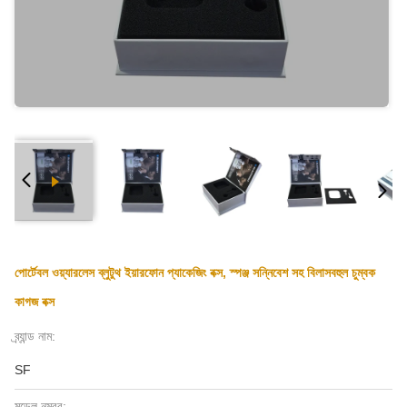
পোর্টেবল ওয়্যারলেস ব্লুটুথ ইয়ারফোন প্যাকেজিং বক্স, স্পঞ্জ সন্নিবেশ সহ বিলাসবহুল চুম্বক
কাগজ বক্স
ব্র্যান্ড নাম:
SF
মডেল নম্বর: