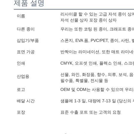
제품 설명
리사이클 할 수 있는 고급 자석 종이 상
이름
자석 선물 상자 포장 종이 상자
다른 종이
우리는 또한 코팅 된 종이, 크래프트 종이
삽입기/부품
스폰지, EVA 폼, PVC/PET, 종이, 사틴
표면 가공
반짝이는 라미네이션, 또한 매트 라미네
인쇄
CMYK, 오프셋 인쇄, 플렉소 인쇄, 스크
선물, 와인, 화장품, 향수, 의류, 보석, 
산업용
필수품, 특별물, 전시물 등
로고
OEM 및 ODM는 사용할 수 있으며 우
배달 시간
샘플에 1-3 일, 대량에 7-13 일 (당신
포장
표준 수출 포트 또는 고객의 요청