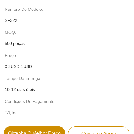
Número Do Modelo:
SF322
MOQ:
500 peças
Preço:
0.3USD-1USD
Tempo De Entrega:
10-12 dias úteis
Condições De Pagamento:
T/t, l/c
Obtenha O Melhor Preço
Converse Agora