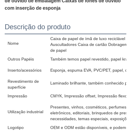
de ouvido de embalagem Caixas de fones de ouvido
com inserção de esponja
Descrição do produto
Caixa de papel de ímã de luxo reciclável L
Nome
Auscultadores Caixa de cartão Dobragem 
de papel
Outros Papéis
Também temos papel revestido, papel kraft,
Inserto/acessórios
Esponja, espuma EVA, PVC/PET, papel, cetim
Revestimento de
Laminado brilhante, também conhecido po
superfície
Impressão
CMYK, Impressão offset, Impressão flexo, S
Presentes, vinhos, cosméticos, perfumes, ve
Utilização industrial
eletrônicos, editoriais, brinquedos de presen
necessidades, temas especiais, exposições,
Logotipo
OEM e ODM estão disponíveis, e podemos im