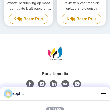
Zwarte bedrukking op maat
Pakketten voor mobiele
gemaakte kraft papieren
opladers, Biologisch
verpakking,
afbreekbare powerbank, op
Krijg Beste Prijs
Krijg Beste Prijs
milieuvriendelijke kartonnen
maat gemaakt.
doos
Sociale media
sophia
Snel contact
11:29 PM