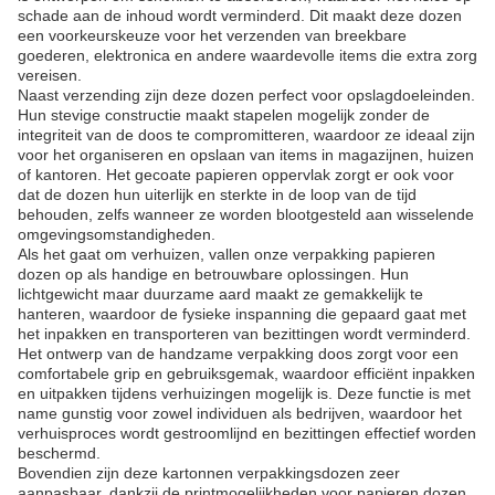
schade aan de inhoud wordt verminderd. Dit maakt deze dozen
een voorkeurskeuze voor het verzenden van breekbare
goederen, elektronica en andere waardevolle items die extra zorg
vereisen.
Naast verzending zijn deze dozen perfect voor opslagdoeleinden.
Hun stevige constructie maakt stapelen mogelijk zonder de
integriteit van de doos te compromitteren, waardoor ze ideaal zijn
voor het organiseren en opslaan van items in magazijnen, huizen
of kantoren. Het gecoate papieren oppervlak zorgt er ook voor
dat de dozen hun uiterlijk en sterkte in de loop van de tijd
behouden, zelfs wanneer ze worden blootgesteld aan wisselende
omgevingsomstandigheden.
Als het gaat om verhuizen, vallen onze verpakking papieren
dozen op als handige en betrouwbare oplossingen. Hun
lichtgewicht maar duurzame aard maakt ze gemakkelijk te
hanteren, waardoor de fysieke inspanning die gepaard gaat met
het inpakken en transporteren van bezittingen wordt verminderd.
Het ontwerp van de handzame verpakking doos zorgt voor een
comfortabele grip en gebruiksgemak, waardoor efficiënt inpakken
en uitpakken tijdens verhuizingen mogelijk is. Deze functie is met
name gunstig voor zowel individuen als bedrijven, waardoor het
verhuisproces wordt gestroomlijnd en bezittingen effectief worden
beschermd.
Bovendien zijn deze kartonnen verpakkingsdozen zeer
aanpasbaar, dankzij de printmogelijkheden voor papieren dozen.