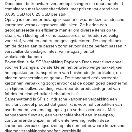
Doos biedt betrouwbare verzendoplossingen die duurzaamheid
combineren met kosteneffectiviteit, met prijzen variërend van
0,035 USD tot 0,25 USD per stuk.
Opslag is een ander belangrijk scenario waarin deze cilindrische
kartonnen verpakkingsdozen uitblinken. Ze bieden een
georganiseerde en efficiënte manier om diverse items op te
slaan, van kleding tot kleine accessoires, en houden ze veilig
voor stof, vocht en andere omgevingsfactoren. De mogelijkheid
om de dozen aan te passen zorgt ervoor dat ze perfect passen in
verschillende opslagruimtes, van magazijnen tot
winkelachterkamers.
Bovendien is de SF Verpakking Papieren Doos zeer functioneel
voor verhuizingen. De sterkte en het ontwerp vergemakkelijken
het inpakken en transporteren van huishoudelijke artikelen, en
bieden bescherming en gemak. De standaard geëxporteerde
kartonnen verpakking zorgt ervoor dat de dozen goed beschermd
zijn tijdens bulkverzending, waardoor de productintegriteit van
fabriek tot eindgebruiker behouden blijft.
Samenvattend is SF's cilindrische kartonnen verpakking een
multifunctioneel product dat geschikt is voor het verpakken van
overhemden, verzending, opslag en verhuisscenario's. Met
aanpasbare functies, een verscheidenheid aan liner-types,
concurrerende prijzen en efficiënte levering, vallen deze
kartonnen verpakkingsdozen op als een betrouwbare keuze voor
diverse verpakkingsbehoeften wereldwijd.