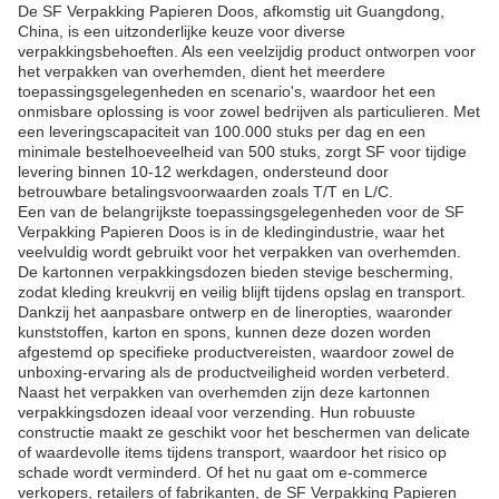
De SF Verpakking Papieren Doos, afkomstig uit Guangdong,
China, is een uitzonderlijke keuze voor diverse
verpakkingsbehoeften. Als een veelzijdig product ontworpen voor
het verpakken van overhemden, dient het meerdere
toepassingsgelegenheden en scenario's, waardoor het een
onmisbare oplossing is voor zowel bedrijven als particulieren. Met
een leveringscapaciteit van 100.000 stuks per dag en een
minimale bestelhoeveelheid van 500 stuks, zorgt SF voor tijdige
levering binnen 10-12 werkdagen, ondersteund door
betrouwbare betalingsvoorwaarden zoals T/T en L/C.
Een van de belangrijkste toepassingsgelegenheden voor de SF
Verpakking Papieren Doos is in de kledingindustrie, waar het
veelvuldig wordt gebruikt voor het verpakken van overhemden.
De kartonnen verpakkingsdozen bieden stevige bescherming,
zodat kleding kreukvrij en veilig blijft tijdens opslag en transport.
Dankzij het aanpasbare ontwerp en de lineropties, waaronder
kunststoffen, karton en spons, kunnen deze dozen worden
afgestemd op specifieke productvereisten, waardoor zowel de
unboxing-ervaring als de productveiligheid worden verbeterd.
Naast het verpakken van overhemden zijn deze kartonnen
verpakkingsdozen ideaal voor verzending. Hun robuuste
constructie maakt ze geschikt voor het beschermen van delicate
of waardevolle items tijdens transport, waardoor het risico op
schade wordt verminderd. Of het nu gaat om e-commerce
verkopers, retailers of fabrikanten, de SF Verpakking Papieren