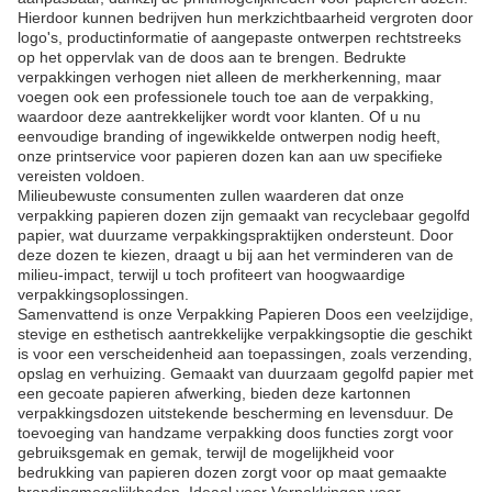
Hierdoor kunnen bedrijven hun merkzichtbaarheid vergroten door
logo's, productinformatie of aangepaste ontwerpen rechtstreeks
op het oppervlak van de doos aan te brengen. Bedrukte
verpakkingen verhogen niet alleen de merkherkenning, maar
voegen ook een professionele touch toe aan de verpakking,
waardoor deze aantrekkelijker wordt voor klanten. Of u nu
eenvoudige branding of ingewikkelde ontwerpen nodig heeft,
onze printservice voor papieren dozen kan aan uw specifieke
vereisten voldoen.
Milieubewuste consumenten zullen waarderen dat onze
verpakking papieren dozen zijn gemaakt van recyclebaar gegolfd
papier, wat duurzame verpakkingspraktijken ondersteunt. Door
deze dozen te kiezen, draagt u bij aan het verminderen van de
milieu-impact, terwijl u toch profiteert van hoogwaardige
verpakkingsoplossingen.
Samenvattend is onze Verpakking Papieren Doos een veelzijdige,
stevige en esthetisch aantrekkelijke verpakkingsoptie die geschikt
is voor een verscheidenheid aan toepassingen, zoals verzending,
opslag en verhuizing. Gemaakt van duurzaam gegolfd papier met
een gecoate papieren afwerking, bieden deze kartonnen
verpakkingsdozen uitstekende bescherming en levensduur. De
toevoeging van handzame verpakking doos functies zorgt voor
gebruiksgemak en gemak, terwijl de mogelijkheid voor
bedrukking van papieren dozen zorgt voor op maat gemaakte