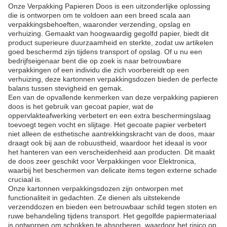
Onze Verpakking Papieren Doos is een uitzonderlijke oplossing
die is ontworpen om te voldoen aan een breed scala aan
verpakkingsbehoeften, waaronder verzending, opslag en
verhuizing. Gemaakt van hoogwaardig gegolfd papier, biedt dit
product superieure duurzaamheid en sterkte, zodat uw artikelen
goed beschermd zijn tijdens transport of opslag. Of u nu een
bedrijfseigenaar bent die op zoek is naar betrouwbare
verpakkingen of een individu die zich voorbereidt op een
verhuizing, deze kartonnen verpakkingsdozen bieden de perfecte
balans tussen stevigheid en gemak.
Een van de opvallende kenmerken van deze verpakking papieren
doos is het gebruik van gecoat papier, wat de
oppervlakteafwerking verbetert en een extra beschermingslaag
toevoegt tegen vocht en slijtage. Het gecoate papier verbetert
niet alleen de esthetische aantrekkingskracht van de doos, maar
draagt ook bij aan de robuustheid, waardoor het ideaal is voor
het hanteren van een verscheidenheid aan producten. Dit maakt
de doos zeer geschikt voor Verpakkingen voor Elektronica,
waarbij het beschermen van delicate items tegen externe schade
cruciaal is.
Onze kartonnen verpakkingsdozen zijn ontworpen met
functionaliteit in gedachten. Ze dienen als uitstekende
verzenddozen en bieden een betrouwbaar schild tegen stoten en
ruwe behandeling tijdens transport. Het gegolfde papiermateriaal
is ontworpen om schokken te absorberen, waardoor het risico op