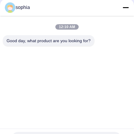
sophia
Snel contact
12:10 AM
Tel.
0086-13128969971
Good day, what product are you looking for?
E-Mail
sophia@sufeipackaging.com
Adres
Gebouw 3, Songgang First Industrial Village, Songgang
Street, Baoan District, Shenzhen, Guangdong, China
Privacybeleid
|
Sitemap
De Goede Kwaliteit van China verpakkingsdocument vakje