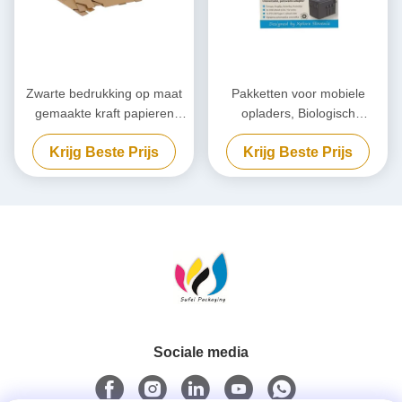
Zwarte bedrukking op maat
Pakketten voor mobiele
gemaakte kraft papieren
opladers, Biologisch
verpakking,
afbreekbare powerbank, op
Krijg Beste Prijs
Krijg Beste Prijs
milieuvriendelijke kartonnen
maat gemaakt.
doos
Sociale media