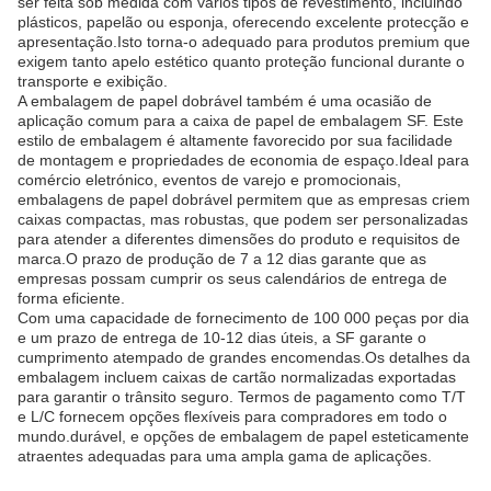
ser feita sob medida com vários tipos de revestimento, incluindo
plásticos, papelão ou esponja, oferecendo excelente protecção e
apresentação.Isto torna-o adequado para produtos premium que
exigem tanto apelo estético quanto proteção funcional durante o
transporte e exibição.
A embalagem de papel dobrável também é uma ocasião de
aplicação comum para a caixa de papel de embalagem SF. Este
estilo de embalagem é altamente favorecido por sua facilidade
de montagem e propriedades de economia de espaço.Ideal para
comércio eletrónico, eventos de varejo e promocionais,
embalagens de papel dobrável permitem que as empresas criem
caixas compactas, mas robustas, que podem ser personalizadas
para atender a diferentes dimensões do produto e requisitos de
marca.O prazo de produção de 7 a 12 dias garante que as
empresas possam cumprir os seus calendários de entrega de
forma eficiente.
Com uma capacidade de fornecimento de 100 000 peças por dia
e um prazo de entrega de 10-12 dias úteis, a SF garante o
cumprimento atempado de grandes encomendas.Os detalhes da
embalagem incluem caixas de cartão normalizadas exportadas
para garantir o trânsito seguro. Termos de pagamento como T/T
e L/C fornecem opções flexíveis para compradores em todo o
mundo.durável, e opções de embalagem de papel esteticamente
atraentes adequadas para uma ampla gama de aplicações.