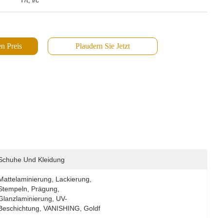
T/t, l/c
n Preis
Plaudern Sie Jetzt
Schuhe Und Kleidung
Mattelaminierung, Lackierung, 
Stempeln, Prägung, 
Glanzlaminierung, UV-
Beschichtung, VANISHING, Goldf