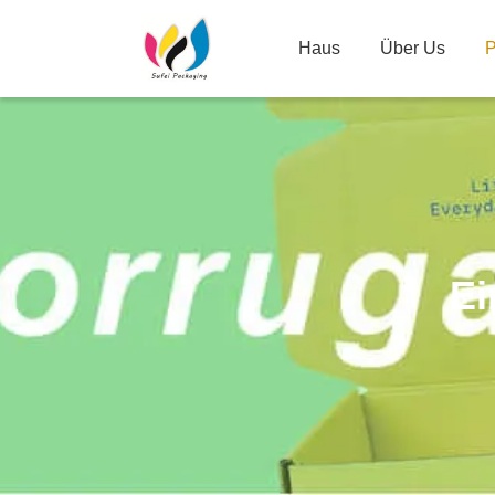
Haus
Über Us
P
Ei