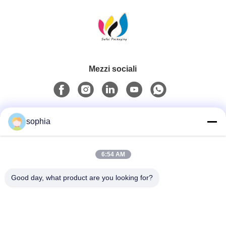
Mezzi sociali
Contatto rapido
sophia
Telefono
6:54 AM
0086-13128969971
Good day, what product are you looking for?
Email
sophia@sufeipackaging.com