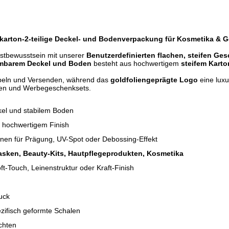
hkarton-2-teilige Deckel- und Bodenverpackung für Kosmetika & 
bstbewusstsein mit unserer
Benutzerdefinierten flachen, steifen G
hmbarem Deckel und Boden
besteht aus hochwertigem
steifem Karto
apeln und Versenden, während das
goldfoliengeprägte Logo
eine luxur
xen und Werbegeschenksets.
kel und stabilem Boden
t hochwertigem Finish
ionen für Prägung, UV-Spot oder Debossing-Effekt
sken, Beauty-Kits, Hautpflegeprodukten, Kosmetika
t-Touch, Leinenstruktur oder Kraft-Finish
uck
zifisch geformte Schalen
chten