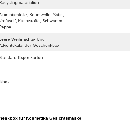
Recyclingmaterialien
Aluminiumfolie, Baumwolle, Satin, 
Kraftwolf, Kunststoffe, Schwamm, 
Pappe
Leere Weihnachts- Und 
Adventskalender-Geschenkbox
Standard-Exportkarton
nkbox
schenkbox für Kosmetika Gesichtsmaske