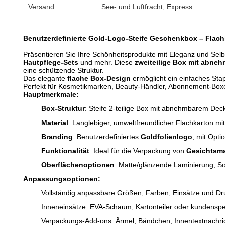
Versand
See- und Luftfracht, Express.
Benutzerdefinierte Gold-Logo-Steife Geschenkbox – Flac
Präsentieren Sie Ihre Schönheitsprodukte mit Eleganz und Sel
Hautpflege-Sets
und mehr. Diese
zweiteilige Box mit abne
eine schützende Struktur.
Das elegante
flache Box-Design
ermöglicht ein einfaches St
Perfekt für Kosmetikmarken, Beauty-Händler, Abonnement-Bo
Hauptmerkmale:
Box-Struktur
: Steife 2-teilige Box mit abnehmbarem Dec
Material
: Langlebiger, umweltfreundlicher Flachkarton mi
Branding
: Benutzerdefiniertes
Goldfolienlogo
, mit Opt
Funktionalität
: Ideal für die Verpackung von
Gesichtsma
Oberflächenoptionen
: Matte/glänzende Laminierung, Sof
Anpassungsoptionen:
Vollständig anpassbare Größen, Farben, Einsätze und Dr
Inneneinsätze: EVA-Schaum, Kartonteiler oder kundenspe
Verpackungs-Add-ons: Ärmel, Bändchen, Innentextnachri