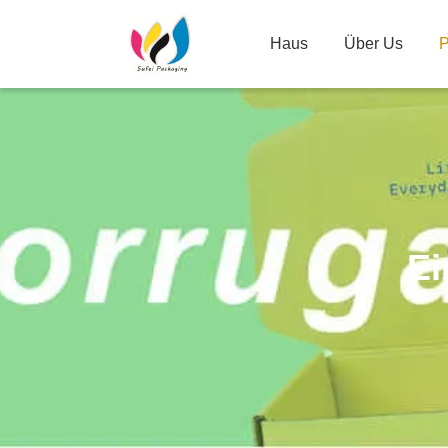
Haus
Über Us
P
Ei