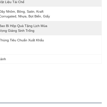
Vật Liệu Tái Chế
Dây Nhôm, Bông, Satin, Kraft 
Corrugated, Nhựa, Bọt Biển, Giấy
Bao Bì Hộp Quà Tặng Lịch Mùa 
Vọng Giáng Sinh Trống
Thùng Tiêu Chuẩn Xuất Khẩu
mảnh