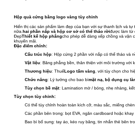
Hộp quà cứng bằng logo vàng tùy chỉnh
Hiển thị các sản phẩm làm đẹp của bạn với sự thanh lịch và tự
nữa.
hai phần nắp và hộp cơ sở có thể tháo rời
được làm từ 
Đẹp
Thiết kế hộp phẳng
cho phép dễ dàng xếp chồng và vận c
khuyến mãi.
Đặc điểm chính:
Cấu trúc hộp
: Hộp cứng 2 phần với nắp có thể tháo và 
Vật liệu
: Băng phẳng bền, thân thiện với môi trường với 
Thương hiệu
: Thuế
Logo tấm vàng
, với tùy chọn cho 
Chức năng
: Lý tưởng cho bao bì
mặt nạ, bộ dụng cụ l
Tùy chọn bề mặt
: Lamination mờ / bóng, nhẹ nhàng, kết 
Tùy chọn tùy chỉnh:
Có thể tùy chỉnh hoàn toàn kích cỡ, màu sắc, miếng chèn
Các phần bên trong: bọt EVA, ngăn cardboard hoặc khay
Bao bì bổ sung: tay áo, kéo ruy băng, tin nhắn thẻ bên tr