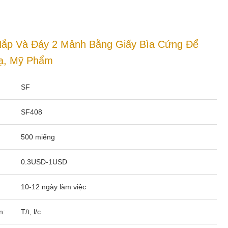
ắp Và Đáy 2 Mảnh Bằng Giấy Bìa Cứng Để
ạ, Mỹ Phẩm
SF
SF408
500 miếng
0.3USD-1USD
10-12 ngày làm việc
n:
T/t, l/c