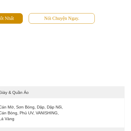
ốt Nhất
Nói Chuyện Ngay.
Giày & Quần Áo
Cán Mờ, Sơn Bóng, Dập, Dập Nổi, 
Cán Bóng, Phủ UV, VANISHING, 
Lá Vàng