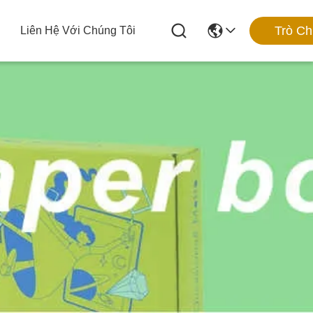
Trò C
Liên Hệ Với Chúng Tôi