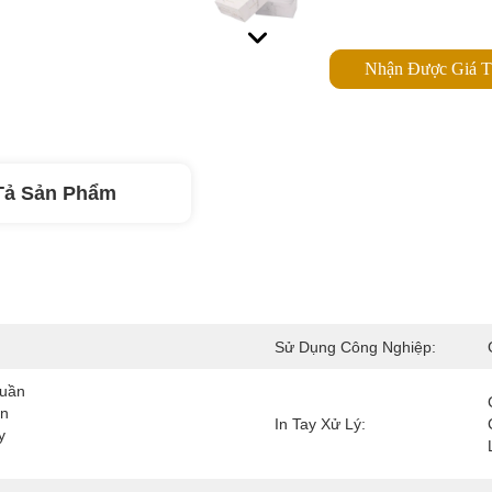
Nhận Được Giá T
Tả Sản Phẩm
Sử Dụng Công Nghiệp:
uần 
n 
In Tay Xử Lý:
 