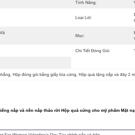
Tính Năng:
Loại Lót:
Và 
Mục:
Chi Tiết Đóng Gói:
phẳng
, 
Hộp đóng gói bằng giấy bìa cứng
, 
Hộp quà tặng nắp và đáy 2 
miếng nắp và nền nắp tháo rời Hộp quà cứng cho mỹ phẩm Mặt nạ
 Set For Women Valentine's Day Tùy chỉnh nắp và hộp