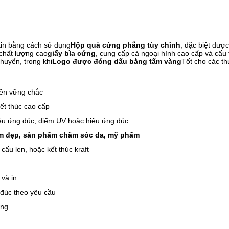
 tin bằng cách sử dụng
Hộp quà cứng phẳng tùy chỉnh
, đặc biệt đượ
chất lượng cao
giấy bìa cứng
, cung cấp cả ngoại hình cao cấp và cấu 
huyển, trong khi
Logo được đóng dấu bằng tấm vàng
Tốt cho các t
nền vững chắc
kết thúc cao cấp
hiệu ứng đúc, điểm UV hoặc hiệu ứng đúc
àm đẹp, sản phẩm chăm sóc da, mỹ phẩm
cấu len, hoặc kết thúc kraft
 và in
 đúc theo yêu cầu
ong