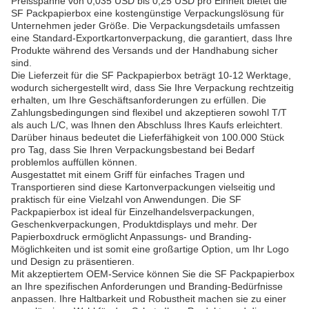
Preisspanne von 0,035 USD bis 0,25 USD pro Einheit bietet die
SF Packpapierbox eine kostengünstige Verpackungslösung für
Unternehmen jeder Größe. Die Verpackungsdetails umfassen
eine Standard-Exportkartonverpackung, die garantiert, dass Ihre
Produkte während des Versands und der Handhabung sicher
sind.
Die Lieferzeit für die SF Packpapierbox beträgt 10-12 Werktage,
wodurch sichergestellt wird, dass Sie Ihre Verpackung rechtzeitig
erhalten, um Ihre Geschäftsanforderungen zu erfüllen. Die
Zahlungsbedingungen sind flexibel und akzeptieren sowohl T/T
als auch L/C, was Ihnen den Abschluss Ihres Kaufs erleichtert.
Darüber hinaus bedeutet die Lieferfähigkeit von 100.000 Stück
pro Tag, dass Sie Ihren Verpackungsbestand bei Bedarf
problemlos auffüllen können.
Ausgestattet mit einem Griff für einfaches Tragen und
Transportieren sind diese Kartonverpackungen vielseitig und
praktisch für eine Vielzahl von Anwendungen. Die SF
Packpapierbox ist ideal für Einzelhandelsverpackungen,
Geschenkverpackungen, Produktdisplays und mehr. Der
Papierboxdruck ermöglicht Anpassungs- und Branding-
Möglichkeiten und ist somit eine großartige Option, um Ihr Logo
und Design zu präsentieren.
Mit akzeptiertem OEM-Service können Sie die SF Packpapierbox
an Ihre spezifischen Anforderungen und Branding-Bedürfnisse
anpassen. Ihre Haltbarkeit und Robustheit machen sie zu einer