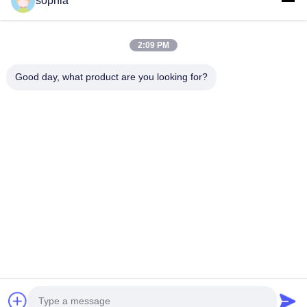
sophia
Telefon
2:09 PM
0086-13128969971
Good day, what product are you looking for?
E-Mail
sophia@sufeipackaging.com
Adresse
Gebäude 3, Erstes Industrie-Dorf Songgang, Straße
Songgang, Bezirk Baoan, Shenzhen, Guangdong,
China
Privacy Policy
|
Sitemap
Gute Qualität Chinas Packpapierkasten Lieferant. Copyright-©
2025-2026 Shenzhen Sufei Packaging Co., Ltd. . Alle Rechte