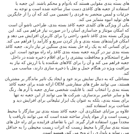
های بسته بندی مقوایی هستند که بادوام و محکم باشند. این جعبه با
استفاده از جعبه های کاغذی دست ساز ساخته شده است و توجه به
جزئیات و لمس منحصر به فردی را تضمین می کند که آن را از جایگزین
های تولید انبوه متمایز می کند.
یکی از ویژگی های کلیدی جعبه کاغذ بسته بندی، طراحی تاشو آن است
که امکان مونتاژ و جداسازی آسان را در صورت نیاز فراهم می کند. این
ویژگی بسته بندی کاغذ تاشو، راحتی را برای کاربران افزایش می دهد و
امکان فرآیندهای بسته بندی و باز کردن سریع و کارآمد را فراهم می کند.
برای کسانی که به یک راه حل بسته بندی سنگین تر نیاز دارند، جعبه کاغذ
بسته بندی نیز در گزینه جعبه بسته بندی کاغذ راه راه موجود است. این
طرح استحکام و محافظت بیشتری را برای اقلام ذخیره شده در داخل
جعبه فراهم می کند و آن را برای کالاهای شکننده یا با ارزش که نیاز به
مراقبت ویژه در هنگام حمل و نقل یا ذخیره سازی دارند، مناسب می
کند.
مشاغلی که به دنبال نمایش برند خود و ایجاد یک تاثیر ماندگار بر مشتریان
هستند، می توانند طرح های سفارشی OEM ارائه شده برای جعبه کاغذ
بسته بندی را انتخاب کنند. با قابلیت شخصی سازی جعبه با آرم ها، رنگ
ها و سایر عناصر برندسازی، شرکت ها می توانند از این جعبه نه تنها
برای بسته بندی، بلکه به عنوان یک ابزار تبلیغاتی برای افزایش دید و
شناخت برند استفاده کنند.
علاوه بر مزایای عملکردی آن، جعبه کاغذ بسته بندی نیز سازگار با محیط
زیست است و از مواد پایدار ساخته شده است که می توانند بازیافت یا
مجدداً مورد استفاده قرار گیرند. این با تقاضای فزاینده برای راه حل های
بسته بندی سازگار با محیط زیست که اثرات زیست محیطی را به حداقل
می رساند و پایداری را ترویج می کند، همسو است.