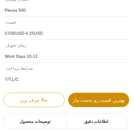
500 Pieces
قیمت:
0.035USD-0.25USD
زمان تحویل:
10-12 Work Days
شرایط پرداخت:
T/T,L/C
بهترین قیمت رو بدست بیار
حالا حرف بزن
اطلاعات دقیق
توضیحات محصول