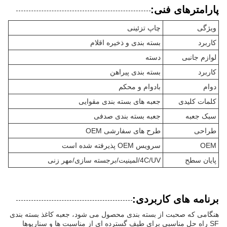
پارامترهای فنی:
ویژگی
چاپ تزئینی
کاربرد
بسته بندی و ذخیره اقلام
لوازم جانبی
دسته
کاربرد
بسته بندی پیراهن
دوام
بادوام و محکم
کلمات کلیدی
جعبه های بسته بندی مقوایی
سبک جعبه
جعبه بسته بندی صدفی
طراحی
طرح های سفارشی OEM
OEM
سرویس OEM پذیرفته شده است
پایان سطح
4C/UV/لمینیت/برجسته سازی/مهر زنی
برنامه های کاربردی:
هنگامی که صحبت از بسته بندی محصول می شود، جعبه کاغذ بسته بندی
SF راه حل مناسبی برای طیف گسترده ای از مناسبت ها و سناریوها