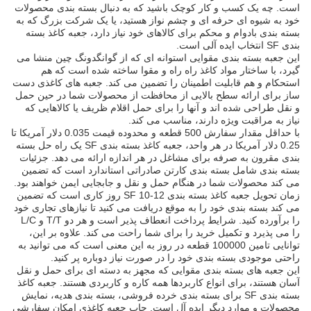
است. چه یک کسب و کار کوچک باشید که به دنبال بسته بندی محصولات
خود به شیوه ای حرفه ای و چشم نواز هستید، یا یک شرکت بزرگ که به
بسته بندی بادوام و محکم برای کالاهای خود نیاز دارد، جعبه کاغذ بسته
بندی SF انتخاب ایده آلی است.
این جعبه بسته بندی مقوایی استوانه ای که از گوانگدونگ چین منشا می
گیرد، با ساختار مواد کاغذ راه راه و مقوا ساخته شده است که هم
استحکام و هم قابلیت اطمینان را تضمین می کند. جعبه های کاغذی دست
ساز برای ارائه سطح بالایی از محافظت از محصولات شما در حین حمل
و نقل طراحی شده اند و آنها را برای حمل اقلام ظریف یا کالاهایی که
نیاز به مراقبت ویژه دارند، مناسب می کند.
با حداقل مقدار سفارش 500 قطعه و محدوده قیمت 0.035 دلار آمریکا تا
0.25 دلار آمریکا در هر واحد، جعبه کاغذ بسته بندی SF یک راه حل بسته
بندی مقرون به صرفه برای مشاغل در هر اندازه ارائه می دهد. جزئیات
بسته بندی شامل بسته بندی کارتن صادراتی استاندارد است که تضمین
می کند محصولات شما در هنگام حمل و نقل و جابجایی ایمن خواهند بود.
زمان تحویل جعبه کاغذ بسته بندی SF 10-12 روز کاری است که تضمین
می کند بسته بندی خود را به موقع دریافت می کنید تا نیازهای تجاری خود
را برآورده کنید. شرایط پرداخت انعطاف پذیر است و هر دو T/T و L/C
را می پذیرد و تکمیل خرید را برای شما راحت می کند. علاوه بر این،
توانایی تامین 100000 قطعه در روز به این معنی است که می توانید به
راحتی موجودی بسته بندی خود را در صورت نیاز دوباره پر کنید.
این جعبه های بسته بندی مقوایی که مجهز به دسته ای برای حمل و نقل
آسان هستند، برای انواع کاربردها همه کاره و کاربردی هستند. جعبه کاغذ
بسته بندی SF برای بسته بندی خرده فروشی، بسته بندی هدیه، نمایش
محصولات و موارد دیگر ایده آل است. چاپ جعبه کاغذی امکان سفارشی