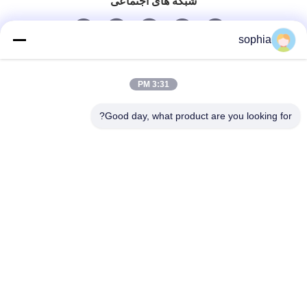
شبکه های اجتماعی
sophia
تماس سریع
3:31 PM
تلفن
Good day, what product are you looking for?
0086-13128969971
ایمیل
sophia@sufeipackaging.com
آدرس
ساختمان 3، دهکده صنعتی اول سونگ‌گانگ، خیابان
سونگ‌گانگ، منطقه بائوان، شنژن، گوانگ‌دونگ، چین