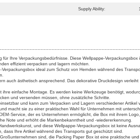
Supply Ability:
ung für Ihre Verpackungsbedürfnisse. Diese Wellpappe-Verpackungsbox i
emden effizient verpacken und lagern möchten.
appe-Verpackungsbox ideal zum Schutz von Hemden während des Transpo
n.
ern auch ästhetisch ansprechend. Das dekorative Druckdesign verleiht 
ihre einfache Montage. Es werden keine Werkzeuge benötigt, wodurch
packen und versenden müssen, ohne zusätzliche Schritte.
 einsetzbar und kann zum Verpacken und Lagern verschiedener Artikel 
 und macht sie zu einer praktischen Wahl für Unternehmen mit untersc
OEM-Service, der es Unternehmen ermöglicht, die Box mit ihrem Logo
iche Note und erhöht die Markenbekanntheit und -wiedererkennung.
 Handwerkskunst, und diese Wellpappe-Verpackungsbox ist keine Ausnah
, dass Ihre Artikel während des Transports gut geschützt sind.
n Großunternehmen sind, die Packing Paper Box ist eine praktische un