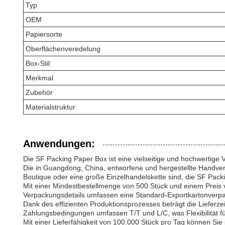
Typ
OEM
Papiersorte
Oberflächenveredelung
Box-Stil
Merkmal
Zubehör
Materialstruktur
Anwendungen:
Die SF Packing Paper Box ist eine vielseitige und hochwertige
Die in Guangdong, China, entworfene und hergestellte Handverp
Boutique oder eine große Einzelhandelskette sind, die SF Packi
Mit einer Mindestbestellmenge von 500 Stück und einem Preis
Verpackungsdetails umfassen eine Standard-Exportkartonverpack
Dank des effizienten Produktionsprozesses beträgt die Lieferz
Zahlungsbedingungen umfassen T/T und L/C, was Flexibilität für
Mit einer Lieferfähigkeit von 100.000 Stück pro Tag können Si