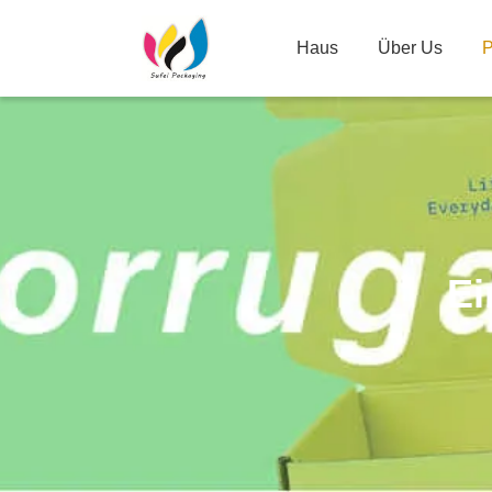
Haus
Über Us
P
Ei