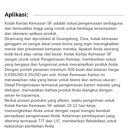
Aplikasi:
Kotak Kertas Kemasan SF adalah solusi pengemasan serbaguna
dan berkualitas tinggi yang cocok untuk berbagai kesempatan
dan skenario aplikasi produk.
Dirancang dan diproduksi di Guangdong, Cina, kotak kemasan
genggam ini sangat ideal untuk bisnis yang ingin meningkatkan
merek dan presentasi kemasan mereka. Apakah Anda seorang
butik kecil atau rantai ritel besar, Kotak Kertas Kemasan SF
sangat cocok untuk Pengemasan Kemeja, memberikan solusi
yang bergaya dan fungsional untuk menampilkan produk Anda.
Dengan jumlah pesanan minimum 500 buah dan kisaran harga
0,035USD-0,25USD per unit, Kotak Kemasan Karton ini
menawarkan nilai yang besar untuk bisnis dari semua ukuran.
Detail Pengemasan termasuk pengemasan karton standar yang
diekspor, memastikan bahwa produk Anda diangkut dengan
aman ke tujuannya.
Berkat proses produksi yang efisien, waktu pengiriman untuk
Kotak Kertas Kemasan SF adalah 10-12 hari kerja,
memungkinkan Anda untuk dengan cepat mengisi kembali
persediaan pengemasan Anda. Ketentuan pembayaran yang
diterima termasuk T/T dan L/C, memberikan fleksibilitas untuk
kebutuhan pembelian Anda.