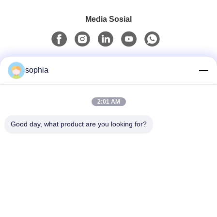
Media Sosial
Kontak Cepat
sophia
Telp
2:01 AM
0086-13128969971
Good day, what product are you looking for?
E-Mail
sophia@sufeipackaging.com
Alamat
Gedung 3, Desa Industri Pertama Songgang, Jalan
Songgang, Distrik Baoan, Shenzhen, Guangdong,
Tiongkok