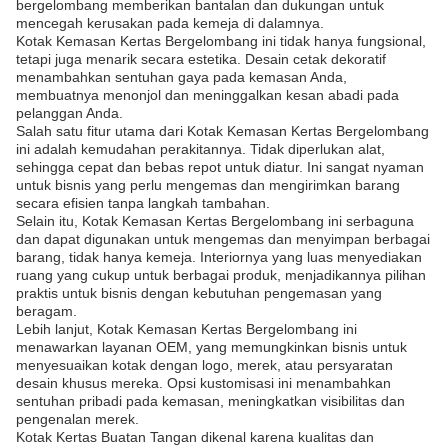
bergelombang memberikan bantalan dan dukungan untuk
mencegah kerusakan pada kemeja di dalamnya.
Kotak Kemasan Kertas Bergelombang ini tidak hanya fungsional,
tetapi juga menarik secara estetika. Desain cetak dekoratif
menambahkan sentuhan gaya pada kemasan Anda,
membuatnya menonjol dan meninggalkan kesan abadi pada
pelanggan Anda.
Salah satu fitur utama dari Kotak Kemasan Kertas Bergelombang
ini adalah kemudahan perakitannya. Tidak diperlukan alat,
sehingga cepat dan bebas repot untuk diatur. Ini sangat nyaman
untuk bisnis yang perlu mengemas dan mengirimkan barang
secara efisien tanpa langkah tambahan.
Selain itu, Kotak Kemasan Kertas Bergelombang ini serbaguna
dan dapat digunakan untuk mengemas dan menyimpan berbagai
barang, tidak hanya kemeja. Interiornya yang luas menyediakan
ruang yang cukup untuk berbagai produk, menjadikannya pilihan
praktis untuk bisnis dengan kebutuhan pengemasan yang
beragam.
Lebih lanjut, Kotak Kemasan Kertas Bergelombang ini
menawarkan layanan OEM, yang memungkinkan bisnis untuk
menyesuaikan kotak dengan logo, merek, atau persyaratan
desain khusus mereka. Opsi kustomisasi ini menambahkan
sentuhan pribadi pada kemasan, meningkatkan visibilitas dan
pengenalan merek.
Kotak Kertas Buatan Tangan dikenal karena kualitas dan