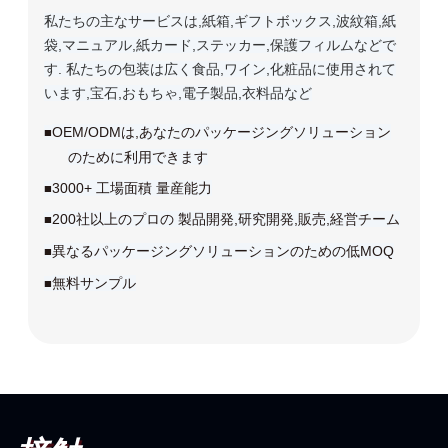
私たちの主なサービスは,紙箱,ギフトボックス,波紋箱,紙
袋,マニュアル,紙カード,ステッカー,保護フィルムなどで
す. 私たちの包装は広く食品,ワイン,化粧品に使用されて
います,宝石,おもちゃ,電子製品,衣料品など
OEM/ODMは,あなたのパッケージングソリューション
■
のために利用できます
3000+ 工場面積 量産能力
■
200社以上のプロの 製品開発,研究開発,販売,経営チーム
■
異なるパッケージングソリューションのための低MOQ
■
無料サンプル
■