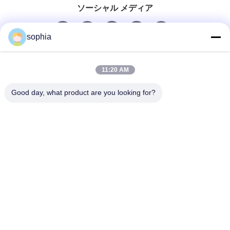
ソーシャル メディア
sophia
迅速な連絡
11:20 AM
Tel
Good day, what product are you looking for?
0086-13128969971
電子メール
sophia@sufeipackaging.com
住所
中国広東省深セン市宝安区松崗街道松崗第一工業村3号
棟