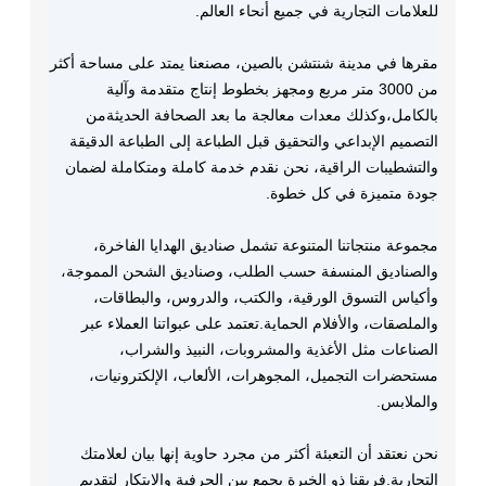
للعلامات التجارية في جميع أنحاء العالم.
مقرها في مدينة شنتشن بالصين، مصنعنا يمتد على مساحة أكثر
من 3000 متر مربع ومجهز بخطوط إنتاج متقدمة وآلية
بالكامل،وكذلك معدات معالجة ما بعد الصحافة الحديثةمن
التصميم الإبداعي والتحقيق قبل الطباعة إلى الطباعة الدقيقة
والتشطيبات الراقية، نحن نقدم خدمة كاملة ومتكاملة لضمان
جودة متميزة في كل خطوة.
مجموعة منتجاتنا المتنوعة تشمل صناديق الهدايا الفاخرة،
والصناديق المنسفة حسب الطلب، وصناديق الشحن المموجة،
وأكياس التسوق الورقية، والكتب، والدروس، والبطاقات،
والملصقات، والأفلام الحماية.تعتمد على عبواتنا العملاء عبر
الصناعات مثل الأغذية والمشروبات، النبيذ والشراب،
مستحضرات التجميل، المجوهرات، الألعاب، الإلكترونيات،
والملابس.
نحن نعتقد أن التعبئة أكثر من مجرد حاوية إنها بيان لعلامتك
التجارية.فريقنا ذو الخبرة يجمع بين الحرفية والابتكار لتقديم