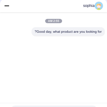
sophia
اتصال سريع
2:55 AM
الهاتف
0086-13128969971
Good day, what product are you looking for?
البريد الإلكتروني
sophia@sufeipackaging.com
العنوان
مبنى 3، قرية سونغقانغ الصناعية الأولى، شارع سونغقانغ،
منطقة باوان، شنتشن، قوانغدونغ، الصين
سياسة الخصوصية
|
خريطة الموقع
الصين جودة جيدة مربع ورق التغليف المورد. حقوق الطبع والنشر ©
2025-2026 Shenzhen Sufei Packaging Co., Ltd. جميع الحقوق