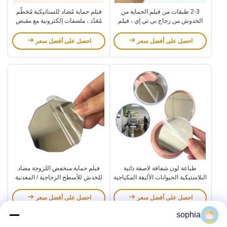
2-3 طبقات من فيلم الحماية من
فيلم حماية مُضاد للستاتيكية مُحَطّم
الخدوش من زجاج بي تي إي ، فيلم
مُعَدّد ، ملصقات إلكترونية مع مقبض
الحماية الشفاف
أزرق
احصل على أفضل سعر
احصل على أفضل سعر
طباعة لون شفافة لاصقة ذاتية
فيلم حماية منخفض اللزوجة مضاد
البلاستيكية الحيوانات الأليفة المكياجية
للخدش للأسطح الزجاجية / المعدنية
المرآة ورقة الزجاج العدسة فيلم
المطلية
وقائي قابلة للتقشير
احصل على أفضل سعر
احصل على أفضل سعر
sophia