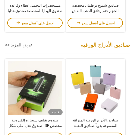
صناديق شموع برطمان مخصصة
مستحضرات التجميل غطاء وقاعدة
الحجم ختم رقائق الذهب النقش
صندوق الهدايا المخصصة صندوق هدايا
صندوق هدايا شموع معطرة مع إدراج
عيد الميلاد OEM
احصل على أفضل سعر
احصل على أفضل سعر
صناديق الأدراج الورقية
عرض المزيد >>
فيديو
صناديق الأدراج الورقية المنزلقة
صندوق تغليف سيجارة إلكترونية
المصنوعة يدوياً صناديق التعبئة
مخصص SF، صندوق هدايا على شكل
والإغراء للمجوهرات الصديقة للبيئة مع
درج لـ Vape للاستعمال مرة واحدة