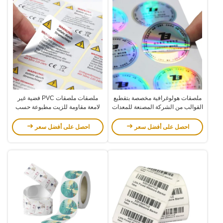
ملصقات هولوغرافية مخصصة بتقطيع
ملصقات ملصقات PVC فضية غير
القوالب من الشركة المصنعة للمعدات
لامعة مقاومة للزيت مطبوعة حسب
الأصلية، ملصقات زخرفية مقاومة
الطلب مع لاصق قوي
للماء ذاتية اللصق
احصل على أفضل سعر
احصل على أفضل سعر