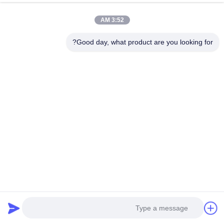
الرغوة
عرض المزيد >>
3:52 AM
Good day, what product are you looking for?
3m 5952 VNB شريط رغوة مزدوج
مضاد للنيران الرغوة الصناعية
الجانب ، شريط رغوة أكريليك مزدوج
المقطعة مسبقاً ، رغوة EVA امتصاص
الجانب
الصدمات OEM ODM
احصل على أفضل سعر
احصل على أفضل سعر