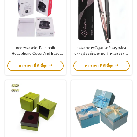
กล่องของขวัญ Bluetooth
กล่องของขวัญแม่เหล็กหรู กล่อง
Headphone Cover And Base
บรรจุฟอยล์ทองแบบกําหนดเองสําห
กล่องกระดาษ Earphone ที่สามา
รับเครื่องมือทําผม
รถนําไปใช้ใหม่ได้
หา ราคา ที่ ดี ที่สุด
หา ราคา ที่ ดี ที่สุด