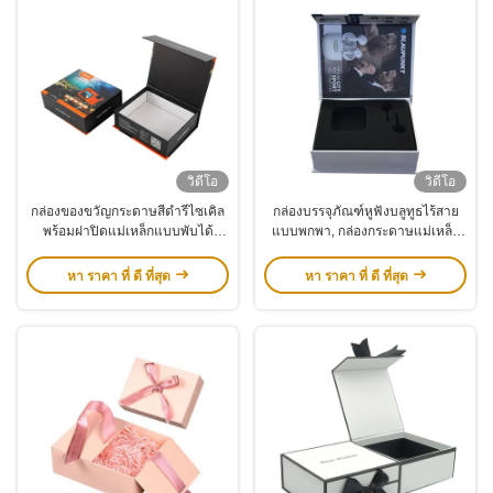
วิดีโอ
วิดีโอ
กล่องของขวัญกระดาษสีดำรีไซเคิล
กล่องบรรจุภัณฑ์หูฟังบลูทูธไร้สาย
พร้อมฝาปิดแม่เหล็กแบบพับได้
แบบพกพา, กล่องกระดาษแม่เหล็ก
สำหรับเสื้อผ้าและรองเท้า
หรูหราพร้อมแผ่นฟองน้ำ
หา ราคา ที่ ดี ที่สุด
หา ราคา ที่ ดี ที่สุด