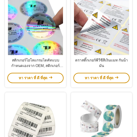
สติกเกอร์โฮโลแกรมไดคัทแบบ
ตราสติ๊กเกอร์พีวีซีสีเงินแมท กันน้ํา
กำหนดเองจาก OEM, สติกเกอร์
มัน
ตกแต่งกันน้ำแบบมีกาวในตัว
หา ราคา ที่ ดี ที่สุด
หา ราคา ที่ ดี ที่สุด