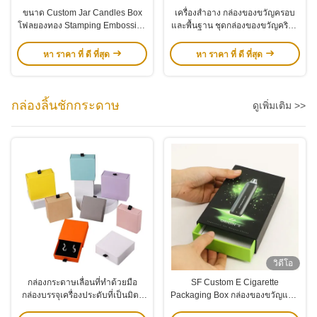
ขนาด Custom Jar Candles Box
เครื่องสําอาง กล่องของขวัญครอบ
โฟลยองทอง Stamping Embossing
และพื้นฐาน ชุดกล่องของขวัญคริสต์
หอมเทียนกล่องของขวัญ With Insert
มาสต์ตามต้องการ OEM
หา ราคา ที่ ดี ที่สุด
หา ราคา ที่ ดี ที่สุด
กล่องลิ้นชักกระดาษ
ดูเพิ่มเติม >>
วิดีโอ
กล่องกระดาษเลื่อนที่ทําด้วยมือ
SF Custom E Cigarette
กล่องบรรจุเครื่องประดับที่เป็นมิตร
Packaging Box กล่องของขวัญแบบ
ต่อสิ่งแวดล้อม
กระเป๋าสตางค์ควัน