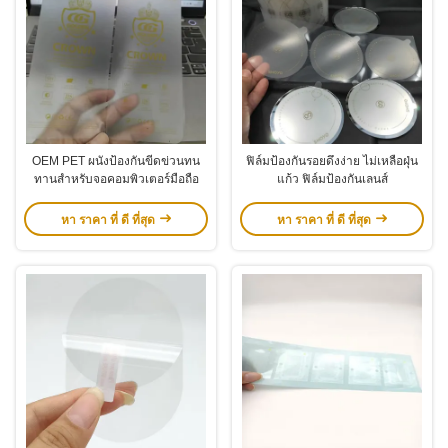
OEM PET ผนังป้องกันขีดข่วนทน
ฟิล์มป้องกันรอยดึงง่าย ไม่เหลือฝุ่น
ทานสําหรับจอคอมพิวเตอร์มือถือ
แก้ว ฟิล์มป้องกันเลนส์
หา ราคา ที่ ดี ที่สุด
หา ราคา ที่ ดี ที่สุด