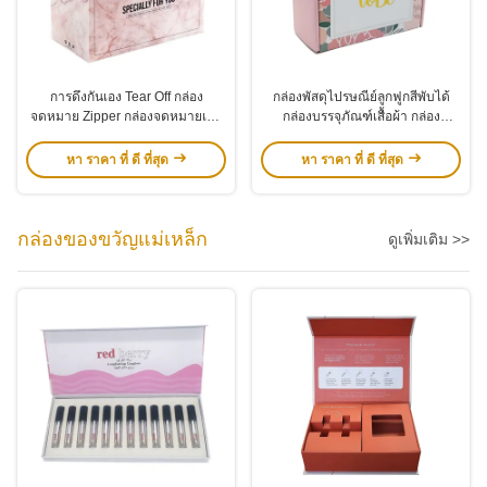
การดึงกันเอง Tear Off กล่อง
กล่องพัสดุไปรษณีย์ลูกฟูกสีพับได้
จดหมาย Zipper กล่องจดหมายเล็ก
กล่องบรรจุภัณฑ์เสื้อผ้า กล่อง
ปกติ
กระดาษแข็งสำหรับเสื้อผ้าและ
รองเท้า
หา ราคา ที่ ดี ที่สุด
หา ราคา ที่ ดี ที่สุด
กล่องของขวัญแม่เหล็ก
ดูเพิ่มเติม >>