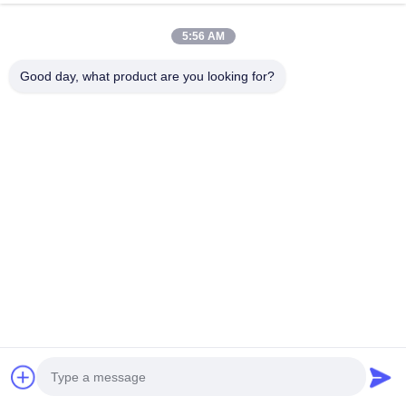
พัดฟอง
ดูเพิ่มเติม >>
5:56 AM
Good day, what product are you looking for?
ตัด 3m 5952 VNB เทปฟองสองด้าน
โฟมสำเร็จรูปกันไฟสำหรับ
เทปฟองอะคริลิคสองด้าน
อุตสาหกรรม, โฟม EVA ดูดซับแรง
กระแทก OEM ODM
หา ราคา ที่ ดี ที่สุด
หา ราคา ที่ ดี ที่สุด