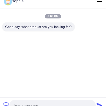
sophia
ติดต่อเร็ว
8:08 PM
โทรศัพท์
Good day, what product are you looking for?
0086-13128969971
อีเมล
sophia@sufeipackaging.com
ที่อยู่
อาคาร 3 ซองแกง อุตสาหกรรมหมู่บ้านแรก ซอยซองแกง
เขตบัวอาน เชียงใหม่ กวางดง จีน
นโยบายความเป็นส่วนตัว
|
แผนผังเว็บไซต์
จีน คุณภาพดี บรรจุกล่องกระดาษ ผู้จัดจําหน่าย.ลิขสิทธิ์ 2025-2026