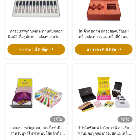
กล่องบรรจุภัณฑ์กระดาษลิปกลอส
สินค้าสุขภาพ กล่องของขวัญแม่
พิมพ์สีเต็มรูปแบบ, กล่องของขวัญยา
เหล็กกล่องบรรจุแม่เหล็กที่กําหนด
ทาเล็บเครื่องสำอาง
เอง
หา ราคา ที่ ดี ที่สุด
หา ราคา ที่ ดี ที่สุด
วิดีโอ
วิดีโอ
กล่องของขวัญกระดาษแข็งทำมือ
โปรโมชั่นแฟล็กโซกราฟี สาวรับ
สำหรับบุหรี่ไฟฟ้าแบบใช้แล้วทิ้ง,
พรหมคอหูกล่องกล่องปิดแม่เหล็ก
กล่องบรรจุภัณฑ์แม่เหล็กที่รีไซเคิล
ตามสั่ง พร้อมโลโก้