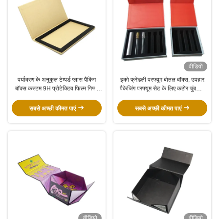
वीडियो
पर्यावरण के अनुकूल टेम्पर्ड ग्लास पैकिंग
इको फ्रेंडली परफ्यूम बोतल बॉक्स, उपहार
बॉक्स कस्टम 9H प्रोटेक्टिव फिल्म गिफ्ट
पैकेजिंग परफ्यूम सेट के लिए कठोर चुंबकीय
रिटेल बॉक्स पैकेजिंग
बॉक्स
सबसे अच्छी कीमत पाएं
सबसे अच्छी कीमत पाएं
वीडियो
वीडियो