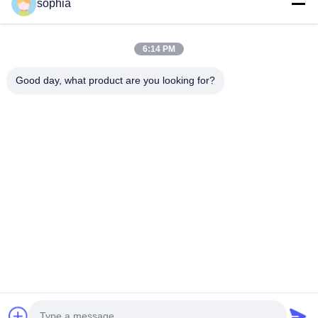
sophia
त्वरित संपर्क
6:14 PM
टेलीफोन
Good day, what product are you looking for?
0086-13128969971
ईमेल
sophia@sufeipackaging.com
पता
भवन 3, सॉन्गगांग प्रथम औद्योगिक ग्राम, सॉन्गगांग स्ट्रीट, बाओन जिला,
शेन्ज़ेन, गुआंगडोंग, चीन
गोपनीयता नीति
|
साइटमैप
चीन अच्छी गुणवत्ता पैकिंग पेपर बॉक्स आपूर्तिकर्ता. कॉपीराइट © 2025-2026