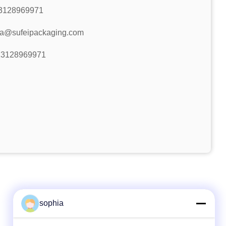
3128969971
ia@sufeipackaging.com
13128969971
sophia