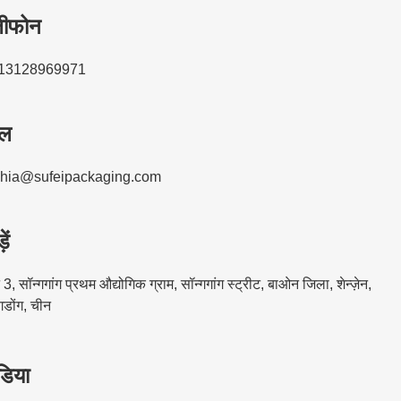
लीफोन
-13128969971
ेल
hia@sufeipackaging.com
ें
3, सॉन्गगांग प्रथम औद्योगिक ग्राम, सॉन्गगांग स्ट्रीट, बाओन जिला, शेन्ज़ेन,
गडोंग, चीन
डिया