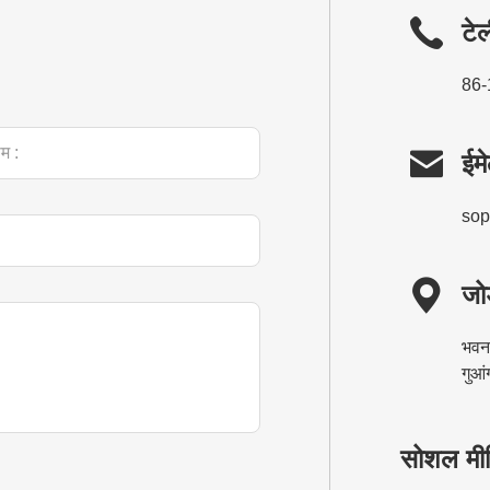
टे
86

ईम
sop

जोड़
भवन 
गुआं
सोशल मी