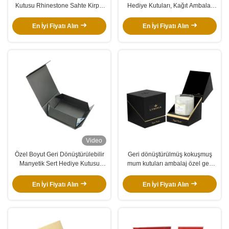
Kutusu Rhinestone Sahte Kirpik
Hediye Kutuları, Kağıt Ambalaj
Ambalajı
Manyetik Kapatmalı Hediye
Kutuları
En İyi Fiyatı Alın
En İyi Fiyatı Alın
Video
Özel Boyut Geri Dönüştürülebilir
Geri dönüştürülmüş kokuşmuş
Manyetik Sert Hediye Kutusu
mum kutuları ambalaj özel geri
Ambalaj Karton Kutu Manyetik
dönüştürülebilir kağıt mum
Kapaklı
kavanozu
En İyi Fiyatı Alın
En İyi Fiyatı Alın