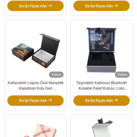
kutuları
Kutular
En İyi Fiyatı Alın
En İyi Fiyatı Alın
Video
Video
Katlanabilir Logolu Özel Manyetik
Taşınabilir Kablosuz Bluetooth
Kapatmalı Kutu Geri
Kulaklık Paket Kutusu, Lüks
Dönüştürülmüş Siyah Kağıt
Mıknatıs Kağıt Kutusu Sünger
Hediye Kutusu Ayakkabı Giysi
Ekle
En İyi Fiyatı Alın
En İyi Fiyatı Alın
İçin