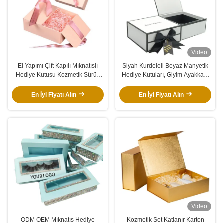
Video
El Yapımı Çift Kapılı Mıknatıslı
Siyah Kurdeleli Beyaz Manyetik
Hediye Kutusu Kozmetik Sürüş
Hediye Kutuları, Giyim Ayakkabı
Hediye Kutusu Seti Düğün İçin
Kağıt Kutusu
En İyi Fiyatı Alın
En İyi Fiyatı Alın
Video
ODM OEM Mıknatıs Hediye
Kozmetik Set Katlanır Karton