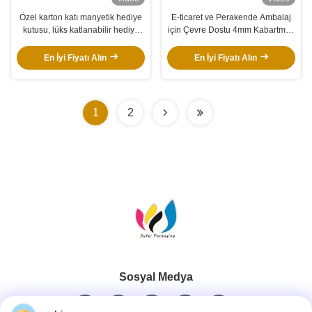
Özel karton katı manyetik hediye
E-ticaret ve Perakende Ambalaj
kutusu, lüks katlanabilir hediye
için Çevre Dostu 4mm Kabartmalı
kutuları manyetik kapağı ile.
Özelleştirilebilir Manyetik Hediye
Kutusu
En İyi Fiyatı Alın
En İyi Fiyatı Alın
1
2
Sosyal Medya