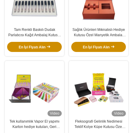
Tam Renkli Baskılı Dudak
Sağlık Ürünleri Mıknatıslı Hediye
Parlatıcısı Kağıt Ambalaj Kutusu,
Kutusu Özel Manyetik Ambalaj
Kozmetik Oje Hediye Kutusu
Kutusu İç Katmanlı
En İyi Fiyatı Alın
En İyi Fiyatı Alın
Video
Video
Tek kullanımlık Vapor El yapımı
Fleksografi Gelinlik Nedimesi
Karton hediye kutuları, Geri
Teklif Kolye Küpe Kutusu Özel
dönüştürülebilir manyetik ambalaj
Manyetik Kapatmalı Logolu