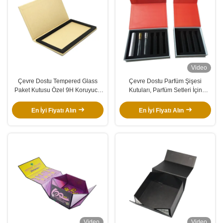
Video
Çevre Dostu Tempered Glass
Çevre Dostu Parfüm Şişesi
Paket Kutusu Özel 9H Koruyucu
Kutuları, Parfüm Setleri İçin
Film Hediye Perakende Kutuları
Hediye Ambalajı Sert Mıknatıslı
Paketleme
Kutular
En İyi Fiyatı Alın
En İyi Fiyatı Alın
Video
Video