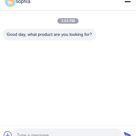
sophia
Hızlı iletişim
3:03 PM
Tel
Good day, what product are you looking for?
0086-13128969971
E-Posta
sophia@sufeipackaging.com
Adres
Bina 3, Songgang Birinci Endüstri Köyü, Songgang
Caddesi, Baoan Bölgesi, Shenzhen, Guangdong, Çin
Gizlilik Politikası
|
Site Haritası
Çin İyi Kalite Paketleme kağıt kutu Tedarikçi. Telif hakkı © 2025-