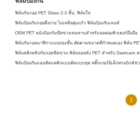
ฟิล์มป้องกัน
ฟิล์มกันรอย PET Glass 2-3 ชั้น, ฟิล์มใส
ฟิล์มป้องกันรอยดึงง่าย ไม่เหลือฝุ่นแก้ว ฟิล์มป้องกันเลนส์
OEM PET ผนังป้องกันขีดข่วนทนทานสําหรับจอคอมพิวเตอร์มือถือ
ฟิล์มกันรอยนาฬิกาแบบสองชั้น ตัดตามขนาดที่กำหนดเอง ฟิล์ม PE
ฟิล์มสติกคลิปกันรอยขีดข่วน ฟิล์มจอหลัง PET สําหรับ Dashcam ส
ฟิล์มป้องกันแอนติสแตติกแบบตัดแบบชุด สติ๊กเกอร์อิเล็กทรอนิกส์ช่ว
1