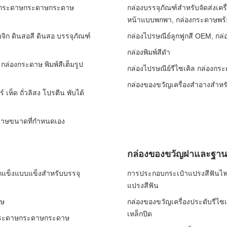
กระดาษกระดาษกระดาษ
กล่องบรรจุภัณฑ์สำหรับจัดส่งเคร
หน้าแบบพกพา, กล่องกระดาษพร้
ก ดินสอสี ดินสอ บรรจุภัณฑ์
กล่องไปรษณีย์ลูกฟูกสี OEM, กล่
กล่องพิมพ์สีดํา
ล่องกระดาษ พิมพ์สีเต็มรูป
กล่องไปรษณีย์รีไซเคิล กล่องกร
กล่องของขวัญเครื่องสำอางสำหร
เห็ด ถั่วลิสง โปรตีน พับได้
ะดาษขนาดที่กําหนดเอง
กล่องของขวัญฝาและฐาน
ล็กแข็งแบบแข็งสำหรับบรรจุ
การประกอบกระเป๋าแปรงสีฟันไฟฟ
แปรงสีฟัน
าษ
กล่องของขวัญเครื่องประดับรีไซ
เหล็กปิด
ระดาษกระดาษกระดาษ