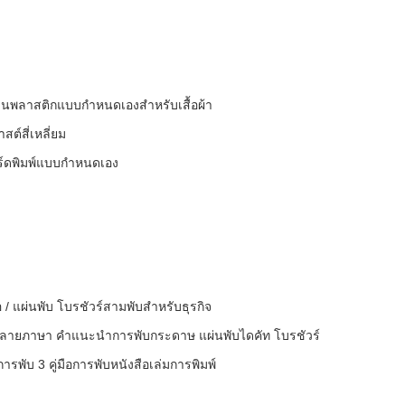
ขวนพลาสติกแบบกำหนดเองสำหรับเสื้อผ้า
ต์สี่เหลี่ยม
ร์ดพิมพ์แบบกําหนดเอง
อ / แผ่นพับ โบรชัวร์สามพับสำหรับธุรกิจ
หลายภาษา คำแนะนำการพับกระดาษ แผ่นพับไดคัท โบรชัวร์
อการพับ 3 คู่มือการพับหนังสือเล่มการพิมพ์