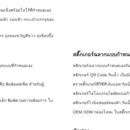
ดาษแข็งพร้อมโลโก้ที่กำหนดเอง
ถุงเท้า รองเท้า กระเป๋าบรรจุของ
ร ถุงของขวัญสีขาว ถุงช้อปปิ้ง
สติ๊กเกอร์ฉลากแบบกำหน
ออกแบบที่กำหนดเอง
สติกเกอร์ฉลากแบบกำหนดเองกันน
สติกเกอร์ QR Code กันน้ำ เป็นม
อ พิมพ์ออฟเซ็ต สําหรับผู้
ตราสติ๊กเกอร์พีวีซีสีเงินแมท กันน้
สติกเกอร์โฮโลแกรมไดคัทแบบกำ
เด็ก พิมพ์ตามความต้องการ โบ
สติกเกอร์ไวนิลฟอยล์ทองคำ กัน
OEM ODM กล่องโลหะ ใบสติ๊กเกอร์