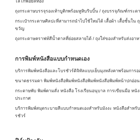
โลโก้ฟอยล์ทอง
ถุงกระดาษบรรจุรองเท้าบูติกพร้อมหูหิบริบบิ้น / ถุงบรรจุภัณฑ์กระ
กระเป๋ากระดาษศิลปะที่สามารถนําไปใช้ใหม่ได้ เสื้อผ้า เสื้อชั้นใน 
ขวัญ
ถุงกระดาษคราฟท์สีน้ำตาลที่ย่อยสลายได้ / ถุงใส่ของสำหรับส่งอาหา
การพิมพ์หนังสือแบบกำหนดเอง
บริการพิมพ์หนังสือและโบรชัวร์ดิจิทัลแบบเย็บมุงหลังคาพร้อมการ
ขนาดธรรมดา พิมพ์หนังสือพิมพ์หนังสือพิมพ์หนังสือพิมพ์หน้าปกอ่อน
กระดาษพับ พิมพ์ตามสั่ง หนังสือ โรงเรียนอนุบาล การเขียนมือ หนังสื
ประกาศ
บริการพิมพ์สมุดระบายสีแบบกำหนดเองสำหรับมังงะ หนังสือสำหรับ
รชัวร์