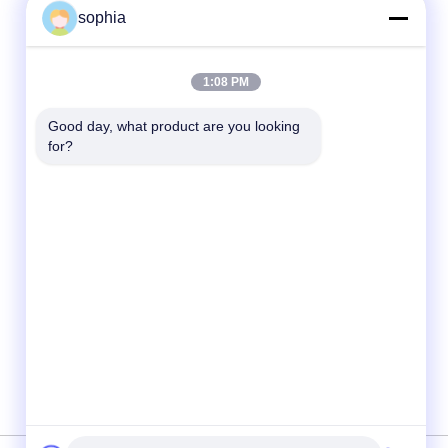
sophia
ติดต่อเร็ว
1:08 PM
โทรศัพท์
Good day, what product are you looking 
for?
86-13128969971
อีเมล
Sophia@sufeipackaging.com
ที่อยู่
อาคาร 3 ซองแกง อุตสาหกรรมหมู่บ้านแรก ซอย
ซองแกง เขตบัวอาน เชียงใหม่ กวางดง จีน