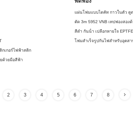
พัดฟอง
แผ่นโฟมแบบไดคัท กาวในตัว ด
ตัด 3m 5952 VNB เทปฟองสองด้
สีดํา กันน้ํา เปลือกหายใจ EPTFE 
T
โฟมสำเร็จรูปกันไฟสำหรับอุต
ติกเกอร์ไฟฟ้าสติก
ยด้วยมือสีฟ้า
2
3
4
5
6
7
8