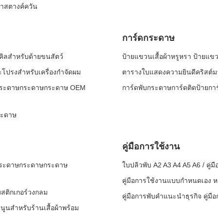
าสตางค์ควัน
การ์ดกระดาษ
ิลสำหรับด้ายขนสัตว์
ป้ายแขวนเสื้อผ้าหรูหรา ป้ายแ
รงสําหรับเครื่องกําจัดผม
ตารางใบแสดงความยินดีคริสต์มาส
ล่องกระดาษกระดาษกระดาษ OEM
การ์ดพับกระดาษการ์ดติดป้ายกา
ระดาษ
คู่มือการใช้งาน
ษกระดาษกระดาษกระดาษ
ใบปลิวพับ A2 A3 A4 A5 A6 / คู่มื
คู่มือการใช้งานแบบกำหนดเอง 
อมสติกเกอร์วงกลม
คู่มือการพับคําแนะนําธุรกิจ คู่มื
ูนสำหรับร้านเสื้อผ้าพร้อม