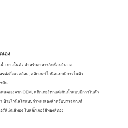
ดเอง
้ำ กาวในตัว สำหรับอาหาร/เครื่องสำอาง
ิตรต่อสิ่งแวดล้อม, สติกเกอร์ไวนิลแบบมีกาวในตัว
ํามัน
หนดเองจาก OEM, สติกเกอร์ตกแต่งกันน้ำแบบมีกาวในตัว
น้ำ ป้ายไวนิลใสแบบกำหนดเองสำหรับบรรจุภัณฑ์
สีเงินสีทอง ใบสติ๊กเกอร์สีทองสีทอง