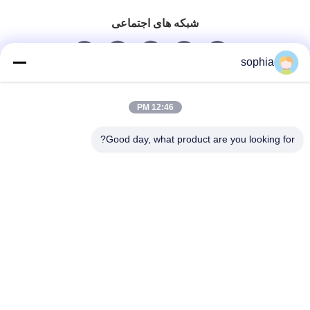
شبکه های اجتماعی
sophia
تماس سریع
12:46 PM
تلفن
Good day, what product are you looking for?
0086-13128969971
ایمیل
sophia@sufeipackaging.com
آدرس
ساختمان 3، دهکده صنعتی اول سونگ‌گانگ، خیابان
سونگ‌گانگ، منطقه بائوان، شنژن، گوانگ‌دونگ، چین