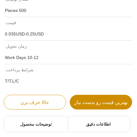
500 Pieces
قیمت:
0.035USD-0.25USD
زمان تحویل:
10-12 Work Days
شرایط پرداخت:
T/T,L/C
بهترین قیمت رو بدست بیار
حالا حرف بزن
اطلاعات دقیق
توضیحات محصول