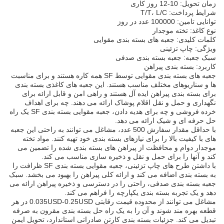
زمان تحویل: 10-12 روز کاری
شرایط پرداخت: T/T، L/C
توانایی تامین: 100000 عدد در روز
نوع کاغذ: تخته موجدار
کلمات کلیدی: جعبه های بسته بندی مقوایی
ویژگی: چاپ تزئینی
سبک جعبه: جعبه بسته بندی صدفی
کاربرد: بسته بندی پیراهن
جعبه های بسته بندی مقوایی توسط SF همه کاره هستند و برای مناسبت
ها و سناریوهای مختلف مناسب هستند. این جعبه های کاغذی بسته بندی
برای بسته بندی پیراهن ایده آل هستند و راهی امن و قابل ارائه برای
نگهداری و حمل و نقل اقلام پوشاک ارائه می دهند. چه برای اهداف
خرده فروشی و چه برای هدیه دادن، جعبه مقوایی بسته بندی SF یک راه
حل حرفه ای و شیک ارائه می دهد.
با حداقل مقدار سفارش 500 عدد، مشاغل می توانند به راحتی این جعبه
های با کیفیت بالا را برای نیازهای بسته بندی خود تهیه کنند. مواد تخته
موجدار دوام و محافظت از پیراهن های بسته بندی شده را تضمین می
کند و آنها را برای حمل و نقل و ذخیره سازی مناسب می کند.
با داشتن طرح های چاپ تزئینی، جعبه مقوایی بسته بندی SF ظرافت را
به بسته بندی اضافه می کند و ارائه کلی پیراهن را بهبود می بخشد. سبک
جعبه بسته بندی صدفی، راحتی را در دسترسی و ذخیره پیراهن ارائه می
دهد و یک تجربه بسته بندی یکپارچه را فراهم می کند.
مشاغل می توانند از محدوده قیمت رقابتی 0.035USD-0.25USD در هر
قطعه بهره مند شوند و آن را به یک راه حل بسته بندی مقرون به صرفه
تبدیل می کند. جزئیات بسته بندی کارتن صادراتی استاندارد، تحویل ایمن