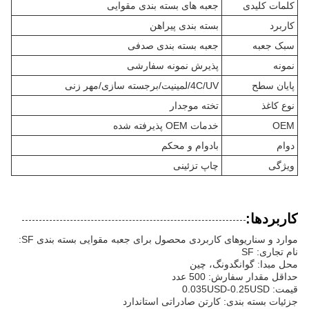
کلمات کلیدی
جعبه های بسته بندی مقوایی
کاربرد
بسته بندی پیراهن
سبک جعبه
جعبه بسته بندی صدفی
نمونه
پذیرش نمونه سفارشی
پایان سطح
4C/UV/لمینیت/برجسته سازی/مهر زنی
نوع کاغذ
تخته موجدار
OEM
خدمات OEM پذیرفته شده
دوام
بادوام و محکم
ویژگی
چاپ تزئینی
کاربردها:
موارد و سناریوهای کاربردی محصول برای جعبه مقوایی بسته بندی SF:
نام تجاری: SF
محل مبدا: گوانگدونگ، چین
حداقل مقدار سفارش: 500 عدد
قیمت: 0.035USD-0.25USD
جزئیات بسته بندی: کارتن صادراتی استاندارد