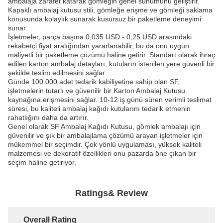
ambalaja zarafet katarak gömleğin genel sunumunu geliştirir.
Kapaklı ambalaj kutusu stili, gömleğe erişme ve gömleği saklama
konusunda kolaylık sunarak kusursuz bir paketleme deneyimi
sunar.
İşletmeler, parça başına 0,035 USD - 0,25 USD arasındaki
rekabetçi fiyat aralığından yararlanabilir, bu da onu uygun
maliyetli bir paketleme çözümü haline getirir. Standart olarak ihraç
edilen karton ambalaj detayları, kutuların istenilen yere güvenli bir
şekilde teslim edilmesini sağlar.
Günde 100.000 adet tedarik kabiliyetine sahip olan SF,
işletmelerin tutarlı ve güvenilir bir Karton Ambalaj Kutusu
kaynağına erişmesini sağlar. 10-12 iş günü süren verimli teslimat
süresi, bu kaliteli ambalaj kağıdı kutularını tedarik etmenin
rahatlığını daha da artırır.
Genel olarak SF Ambalaj Kağıdı Kutusu, gömlek ambalajı için
güvenilir ve şık bir ambalajlama çözümü arayan işletmeler için
mükemmel bir seçimdir. Çok yönlü uygulaması, yüksek kaliteli
malzemesi ve dekoratif özellikleri onu pazarda öne çıkan bir
seçim haline getiriyor.
Ratings& Review
Overall Rating