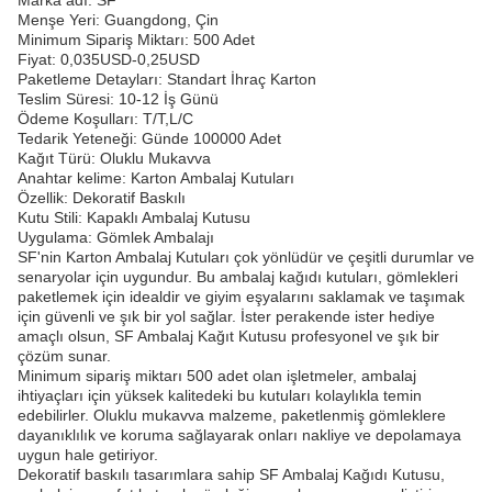
Marka adı: SF
Menşe Yeri: Guangdong, Çin
Minimum Sipariş Miktarı: 500 Adet
Fiyat: 0,035USD-0,25USD
Paketleme Detayları: Standart İhraç Karton
Teslim Süresi: 10-12 İş Günü
Ödeme Koşulları: T/T,L/C
Tedarik Yeteneği: Günde 100000 Adet
Kağıt Türü: Oluklu Mukavva
Anahtar kelime: Karton Ambalaj Kutuları
Özellik: Dekoratif Baskılı
Kutu Stili: Kapaklı Ambalaj Kutusu
Uygulama: Gömlek Ambalajı
SF'nin Karton Ambalaj Kutuları çok yönlüdür ve çeşitli durumlar ve
senaryolar için uygundur. Bu ambalaj kağıdı kutuları, gömlekleri
paketlemek için idealdir ve giyim eşyalarını saklamak ve taşımak
için güvenli ve şık bir yol sağlar. İster perakende ister hediye
amaçlı olsun, SF Ambalaj Kağıt Kutusu profesyonel ve şık bir
çözüm sunar.
Minimum sipariş miktarı 500 adet olan işletmeler, ambalaj
ihtiyaçları için yüksek kalitedeki bu kutuları kolaylıkla temin
edebilirler. Oluklu mukavva malzeme, paketlenmiş gömleklere
dayanıklılık ve koruma sağlayarak onları nakliye ve depolamaya
uygun hale getiriyor.
Dekoratif baskılı tasarımlara sahip SF Ambalaj Kağıdı Kutusu,