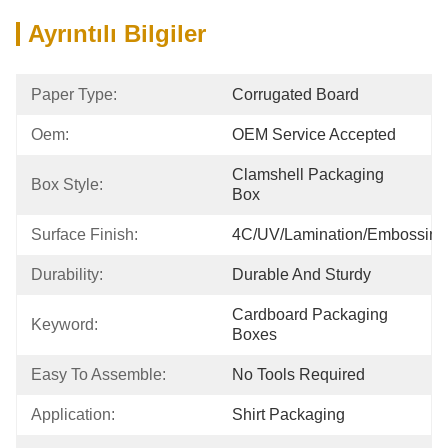
Ayrıntılı Bilgiler
Paper Type:
Corrugated Board
Oem:
OEM Service Accepted
Clamshell Packaging 
Box Style:
Box
Surface Finish:
4C/UV/Lamination/Embossing
Durability:
Durable And Sturdy
Cardboard Packaging 
Keyword:
Boxes
Easy To Assemble:
No Tools Required
Application:
Shirt Packaging