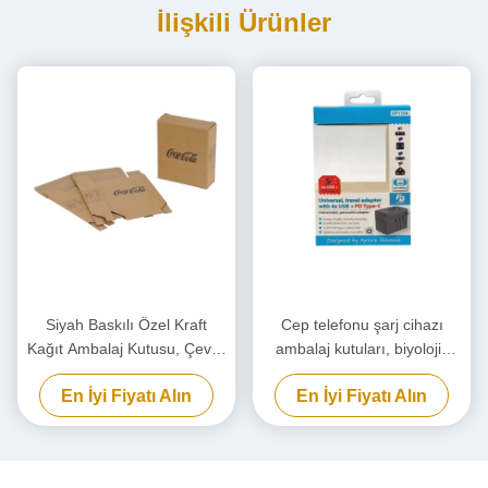
İlişkili Ürünler
Siyah Baskılı Özel Kraft
Cep telefonu şarj cihazı
Kağıt Ambalaj Kutusu, Çevre
ambalaj kutuları, biyolojik
Dostu Karton Kutu
olarak bozulabilir güç
En İyi Fiyatı Alın
En İyi Fiyatı Alın
bankası ambalaj kutuları
özel