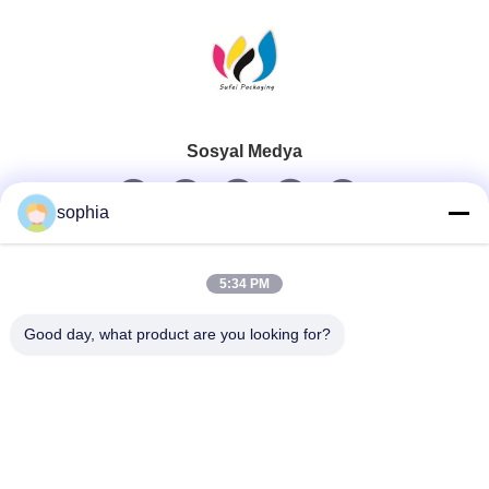
Sosyal Medya
sophia
Hızlı iletişim
5:34 PM
Tel
Good day, what product are you looking for?
0086-13128969971
E-Posta
sophia@sufeipackaging.com