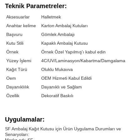
Teknik Parametreler:
Aksesuarlar
Halletmek
Anahtar kelime
Karton Ambalaj Kutuları
Başvuru
Gömlek Ambalajı
Kutu Stili
Kapaklı Ambalaj Kutusu
Örnek
Örnek Özel Yapılmış'ı kabul edin
Yüzey İşlemi
4C/UV/Laminasyon/Kabartma/Damgalama
Kağıt Türü
Oluklu Mukavva
Oem
OEM Hizmeti Kabul Edildi
Dayanıklılık
Dayanıklı ve Sağlam
Özellik
Dekoratif Baskılı
Uygulamalar:
SF Ambalaj Kağıt Kutusu için Ürün Uygulama Durumları ve
Senaryoları: