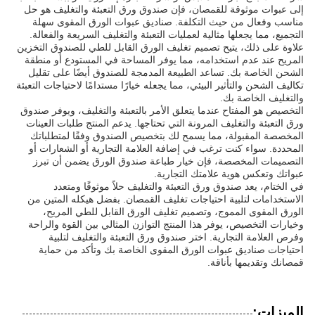
إلى عبوات موثوقة للقمصان، فإن صندوق ورق التعبئة والتغليف هو حل
مناسب وفعال من حيث التكلفة. صناديق عبوات الورق المقوى سهلة
التجميع، مما يجعلها مثالية لعمليات التعبئة والتغليف السريعة والفعالة.
علاوة على ذلك، يتيح تصميم تغليف الورق القابل للطي للصندوق التخزين
المريح عند عدم استخدامه، مما يوفر المساحة في المستودع أو منطقة
الشحن الخاصة بك. تساعد الطبيعة المدمجة للصندوق أيضًا على تقليل
تكاليف الشحن والتأثير البيئي، مما يجعله خيارًا مستدامًا لاحتياجات التعبئة
والتغليف الخاصة بك.
التخصيص هو المفتاح عندما يتعلق الأمر بالتعبئة والتغليف، ويوفر صندوق
ورق التعبئة والتغليف المرونة التي تحتاجها. يدعم المنتج طلبات العينات
المخصصة المقبولة، مما يسمح لك بتخصيص الصندوق وفقًا لمتطلباتك
المحددة. سواء كنت ترغب في إضافة العلامة التجارية أو الشعارات أو
التصميمات المخصصة، فإن خيار طباعة صندوق الورق يضمن أن تبرز
عبواتك وتعكس هوية علامتك التجارية.
في الختام، يعد صندوق ورق التعبئة والتغليف حلاً موثوقًا ومتعدد
الاستخدامات لتلبية احتياجات تغليف القمصان. بفضل هيكله المتين من
الورق المقوى المموج، وتصميم تغليف الورق القابل للطي المريح،
وخيارات التخصيص، يوفر هذا المنتج التوازن المثالي بين القوة والراحة
وفرص العلامة التجارية. اختر صندوق ورق التعبئة والتغليف لتلبية
احتياجات صناديق عبوات الورق المقوى الخاصة بك وتأكد من حماية
قمصانك وتقديمها بأناقة.
الميزات: