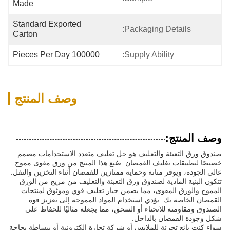
Made
Standard Exported 
Packaging Details:
Carton
100000 Pieces Per Day
Supply Ability:
وصف المنتج
وصف المنتج:
صندوق ورق التعبئة والتغليف هو حل تغليف متعدد الاستخدامات مصمم
خصيصًا لتطبيقات تغليف القمصان. صُنع هذا المنتج من ورق مقوى مموج
عالي الجودة، ويوفر متانة وحماية ممتازين للقمصان أثناء التخزين والنقل.
تتكون البنية المادية لصندوق ورق التعبئة والتغليف من مزيج من الورق
المموج والورق المقوى، مما يضمن خيار تغليف قوي وموثوق لمنتجات
القمصان الخاصة بك. يؤدي استخدام المواد المموجة إلى تعزيز قوة
الصندوق ومقاومته للانحناء أو السحق، مما يجعله مثاليًا للحفاظ على
شكل وجودة القمصان بالداخل.
سواء كنت بائع تجزئة للملابس أو شركة تجارة إلكترونية أو ببساطة بحاجة