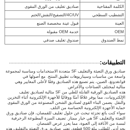
الكلمة المفتاحية
صناديق تغليف من الورق المقوى
التشطيب السطحي
4C/UV/التصفيح/النقش/الختم
العينة
قبول عينة مخصصة الصنع
OEM
خدمة OEM مقبولة
نمط الصندوق
صندوق تغليف صدفي
التطبيقات:
صناديق ورق التعبئة والتغليف SF متعددة الاستخدامات ومناسبة لمجموعة
واسعة من مناسبات وسيناريوهات تطبيق المنتج. مع أصولها في
قوانغدونغ، الصين، يتم تصنيع هذه الصناديق وفقًا لأعلى المعايير وهي
مثالية لمختلف الصناعات والأغراض.
هذه الصناديق الورقية القابلة للطي من SF مثالية لصناديق تغليف
الإلكترونيات، مما يوفر غلافًا آمنًا ووقائيًا للأجهزة الإلكترونية أثناء التخزين
والنقل. يضمن البناء القوي لصناديق الشحن المصنوعة من الورق المقوى
حماية الأجهزة الإلكترونية الحساسة من التلف.
سواء كنت بائع تجزئة تبحث عن حلول تغليف للقمصان، فإن صناديق ورق
التعبئة والتغليف SF هي خيار ممتاز. تضيف الميزة المطبوعة الزخرفية
لمسة من الأناقة إلى العبوة، مما يعزز عرض القمصان.
بحد أدنى للطلب يبلغ 500 قطعة، تعتبر صناديق ورق التعبئة والتغليف هذه