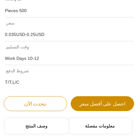
500 Pieces
سعر:
0.035USD-0.25USD
وقت التسليم:
10-12 Work Days
شروط الدفع:
T/T,L/C
احصل على أفضل سعر
نتحدث الآن
معلومات مفصلة
وصف المنتج