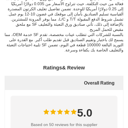
فعالة من حيث التكلفة، حيث تتراوح الأسعار من 0.035 دولارًا أمريكيًا
إلى 0.25 دولارًا أمريكيًا للوحدة. تضمن تفاصيل تغليف الكرتون المصدرة
القياسية تسليم الصناديق بأمان إلى موقعك في غضون 10-12 يوم عمل.
تشمل شروط الدفع المقبولة T/T و L/C، مما يوفر المرونة للمشترين.
بالإضافة إلى ذلك، تأتي صناديق ورق التعبئة والتغليف SF مع ملحق
مقبض للحمل المريح.
بالنسبة للشركات التي تتطلب عينات مخصصة، تقدم SF خدمة OEM، مما
يسمح لك باختبار وتقييم الصناديق قبل تقديم طلب أكبر. مع القدرة على
التوريد البالغة 100000 قطعة في اليوم، تضمن SF تلبية احتياجات التعبئة
والتغليف الخاصة بك بكفاءة وسرعة.
Ratings& Review
Overall Rating
5.0
Based on 50 reviews for this supplier