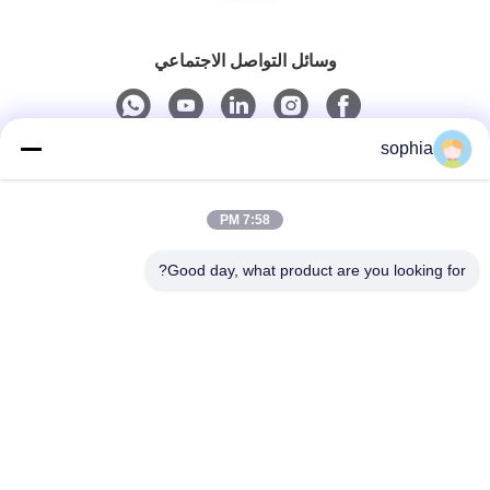
وسائل التواصل الاجتماعي
sophia
اتصال سريع
7:58 PM
الهاتف
0086-13128969971
Good day, what product are you looking for?
البريد الإلكتروني
sophia@sufeipackaging.com
العنوان
مبنى 3، قرية سونغقانغ الصناعية الأولى، شارع سونغقانغ،
منطقة باوان، شنتشن، قوانغدونغ، الصين