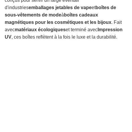
conçus pour servir un large éventail
d'industries
emballages jetables de vape
et
boîtes de
sous-vêtements de mode
à
boîtes cadeaux
magnétiques pour les cosmétiques et les bijoux
. Fait
avec
matériaux écologiques
et terminé avec
Impression
UV
, ces boîtes reflètent à la fois le luxe et la durabilité.