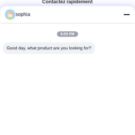
Contactez rapidement
sophia
Téléphone
0086-13128969971
6:00 PM
Good day, what product are you looking for?
Email
sophia@sufeipackaging.com
Adresse
Bâtiment 3, premier village industriel de Songgang, rue
Songgang, district Baoan, Shenzhen, Guangdong,
Chine
Politique En Matière De Protection De La Vie
|
Plan Du
Privée
Site
Bonne qualité de la Chine boîte de papier d'emballage