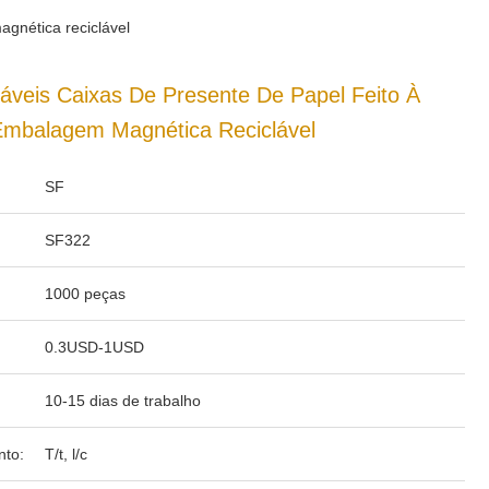
gnética reciclável
áveis Caixas De Presente De Papel Feito À
Embalagem Magnética Reciclável
SF
SF322
1000 peças
0.3USD-1USD
10-15 dias de trabalho
to:
T/t, l/c