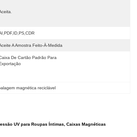
Aceita.
AI,PDF,ID,PS,CDR
Aceite A Amostra Feito-À-Medida
Caixa De Cartão Padrão Para 
Exportação
alagem magnética reciclável
pressão UV para Roupas Íntimas, Caixas Magnéticas