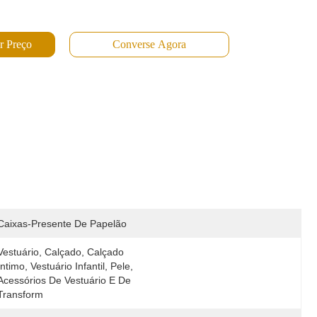
r Preço
Converse Agora
Caixas-Presente De Papelão
Vestuário, Calçado, Calçado 
Íntimo, Vestuário Infantil, Pele, 
Acessórios De Vestuário E De 
Transform