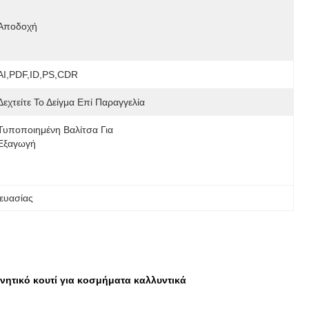
Αποδοχή
AI,PDF,ID,PS,CDR
Δεχτείτε Το Δείγμα Επί Παραγγελία
Τυποποιημένη Βαλίτσα Για 
Εξαγωγή
ευασίας
ητικό κουτί για κοσμήματα καλλυντικά