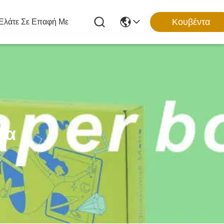
Κουβέντα
Ελάτε Σε Επαφή Με
τα