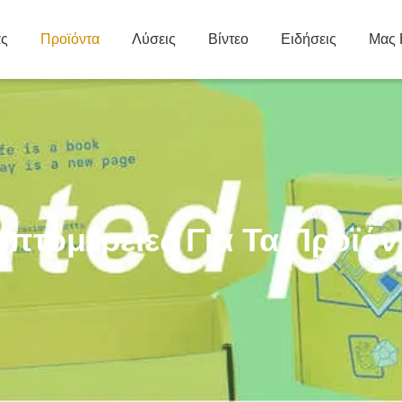
άς
Προϊόντα
Λύσεις
Βίντεο
Ειδήσεις
Μας 
επτομέρειες Για Τα Προϊόν