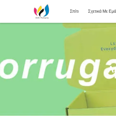
Σπίτι
Σχετικά Με Εμ
Λ