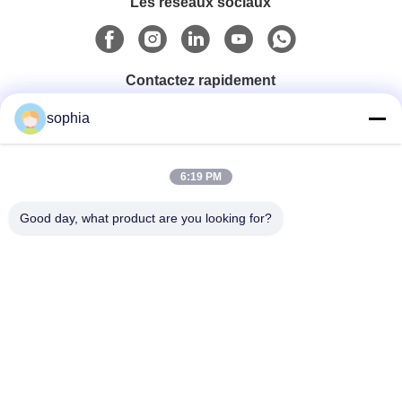
Les réseaux sociaux
Contactez rapidement
sophia
Téléphone
0086-13128969971
6:19 PM
Good day, what product are you looking for?
Email
sophia@sufeipackaging.com
Adresse
Bâtiment 3, premier village industriel de Songgang, rue
Songgang, district Baoan, Shenzhen, Guangdong,
Chine