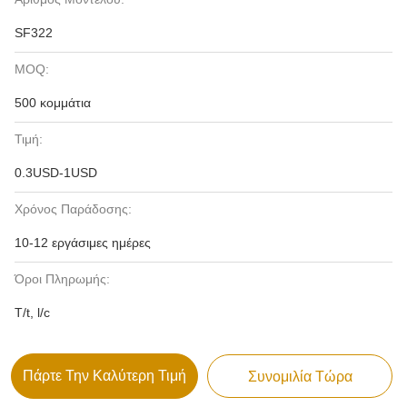
SF322
MOQ:
500 κομμάτια
Τιμή:
0.3USD-1USD
Χρόνος Παράδοσης:
10-12 εργάσιμες ημέρες
Όροι Πληρωμής:
T/t, l/c
Πάρτε Την Καλύτερη Τιμή
Συνομιλία Τώρα