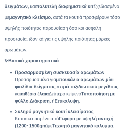
δειγμάτων
, και
πολυτελή διαφημιστικά κιτ
Σχεδιασμένο
με
μαγνητικό κλείσιμο
, αυτά τα κουτιά προσφέρουν τόσο
υψηλής ποιότητας παρουσίαση όσο και ασφαλή
προστασία, ιδανικά για τις υψηλής ποιότητας μάρκες
αρωμάτων.
✨
Βασικά χαρακτηριστικά:
Προσαρμοσμένη συσκευασία αρωμάτων
Προσαρμοσμένα για
μπουκάλια αρωμάτων
,
μίνι
φιαλίδια δείγματος
,
σπρέι ταξιδιωτικού μεγέθους
,
και
αιθέρια έλαια
∆εύτερο κείμενο
Τυποποίηση με
φύλλο
,
Διάκριση
, ή
Επικάλυψη
.
Σκληρό μαγνητικό κουτί κλεισίματος
Κατασκευασμένο από
Γέφυρα με υψηλή αντοχή
(1200~1500gm)
με
Τεχνητό μαγνητικό κάλυμμα
,