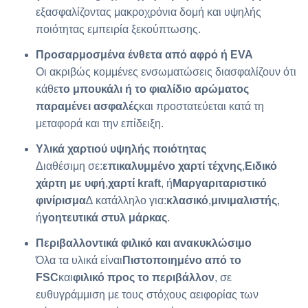
εξασφαλίζοντας μακροχρόνια δομή και υψηλής
ποιότητας εμπειρία ξεκούπτωσης.
Προσαρμοσμένα ένθετα από αφρό ή EVA
Οι ακριβώς κομμένες ενσωματώσεις διασφαλίζουν ότι
κάθε
το μπουκάλι ή το φιαλίδιο αρώματος
παραμένει ασφαλές
και προστατεύεται κατά τη
μεταφορά και την επίδειξη.
Υλικά χαρτιού υψηλής ποιότητας
Διαθέσιμη σε:
επικαλυμμένο χαρτί τέχνης
,
Ειδικό
χάρτη με υφή
,
χαρτί kraft
, ή
Μαργαριταριστικό
φινίρισμα
∆ κατάλληλο για:
κλασικό
,
μινιμαλιστής
,
ή
γοητευτικά στυλ μάρκας
.
Περιβαλλοντικά φιλικό και ανακυκλώσιμο
Όλα τα υλικά είναι
Πιστοποιημένο από το
FSC
και
φιλικό προς το περιβάλλον
, σε
ευθυγράμμιση με τους στόχους αειφορίας των