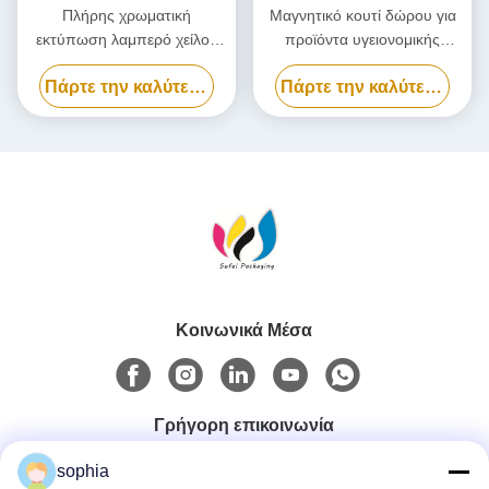
Πλήρης χρωματική
Μαγνητικό κουτί δώρου για
εκτύπωση λαμπερό χείλος
προϊόντα υγειονομικής
χαρτί συσκευασία κουτί,
περίθαλψης Προσαρμοσμένο
Πάρτε την καλύτερη τιμή
Πάρτε την καλύτερη τιμή
καλλυντικό λακ νυχιών κουτί
μαγνητικό κουτί συσκευασίας
δώρο
με ένθετο
Κοινωνικά Μέσα
Γρήγορη επικοινωνία
sophia