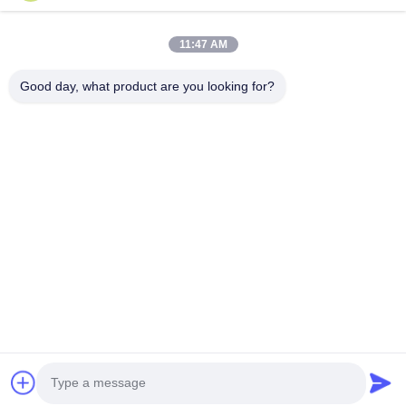
Τηλ.
0086-13128969971
11:47 AM
Good day, what product are you looking for?
Ηλεκτρονικό Ταχυδρομείο
sophia@sufeipackaging.com
Διεύθυνση
Κτίριο 3, Πρώτο Βιομηχανικό Χωριό Σονγκγκάνγκ, οδός
Σονγκάνγκ, περιοχή Μπαοάν, Σενζέν, Κουάνγκτονγκ,
Κίνα
Πολιτική Μυστικότητας
|
Sitemap
Καλή ποιότητα της Κίνας κιβώτιο εγγράφου συσκευασίας
Προμηθευτής. Πνευματικά δικαιώματα © 2025-2026 Shenzhen
Sufei Packaging Co., Ltd. . Διατηρούνται όλα τα πνευματικά
δικαιώματα.