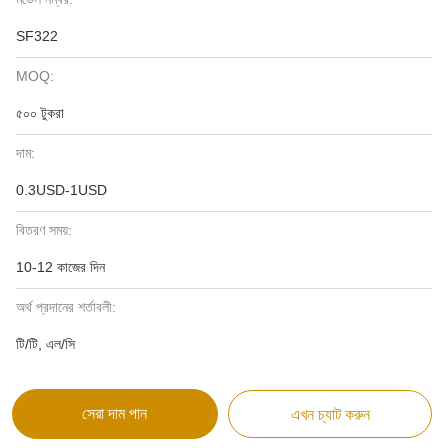
SF322
MOQ:
৫০০ টুকরা
দাম:
0.3USD-1USD
বিতরণ সময়:
10-12 কাজের দিন
অর্থ প্রদানের শর্তাবলী:
টি/টি, এল/সি
সেরা দাম পান
এখন চ্যাট করুন