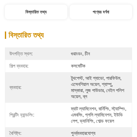
বিস্তারিত তথ্য
পণ্যের বর্ণনা
বিস্তারিত তথ্য
উৎপত্তি স্থল:
গুয়াংডং, চীন
শিল্প ব্যবহার:
কসমেটিক
টুথপেস্ট, আই শ্যাডো, পারফিউম, 
এসেনশিয়াল অয়েল, শ্যাম্পু, 
ব্যবহার:
মাস্কারা, লুজ পাউডার, নেইল পলিশ 
অয়েল, ব্ল
ম্যাট ল্যামিনেশন, বার্নিশিং, স্ট্যাম্পিং, 
প্রিন্টিং হ্যান্ডলিং:
এমবসিং, গ্লসি ল্যামিনেশন, ইউভি 
লেপ, ভ্যানিশিং, গোল্ড ফয়েল
বৈশিষ্ট্য:
পুনর্ব্যবহারযোগ্য