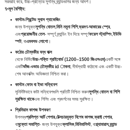
সরবরাহ করে, উচ্চ-প্রান্তের সুগন্ধি ব্র্যান্ডগুলির জন্য আদর্শ।
✨
মূল বৈশিষ্ট্য:
কাস্টম-প্রিন্টেড সুবাস প্যাকেজিং
জন্য উপযুক্ত
সুগন্ধি বোতল
,
মিনি নমুনা শিশি
,
ভ্রমণ-আকারের স্প্রে
,
এবং
প্রয়োজনীয় তেল
- সম্পূর্ণ ব্র্যান্ডিং ইন দিয়ে সম্পূর্ণ
ফয়েল স্ট্যাম্পিং
,
ইউভি
স্পট
, বা
এমবসড লোগো
।
কঠোর চৌম্বকীয় বন্ধ বাক্স
থেকে নির্মিত
উচ্চ-শক্তি গ্রাইবোর্ড (1200–1500 জিএসএম)
একটি সঙ্গে
একটি
ভাঁজ-ওভার চৌম্বকীয় id াকনা
, দীর্ঘস্থায়ী কাঠামো এবং একটি উচ্চ-
শেষ আনবক্সিং অভিজ্ঞতা নিশ্চিত করা।
কাস্টম ফোম বা ইভা সন্নিবেশ
সুনির্দিষ্টভাবে কাটা সন্নিবেশগুলি প্রতিটি নিশ্চিত করুন
সুগন্ধি বোতল বা শিশি
সুরক্ষিত থাকে
এবং শিপিং এবং প্রদর্শনের সময় সুরক্ষিত।
প্রিমিয়াম কাগজ উপকরণ
উপলব্ধ
প্রলিপ্ত আর্ট পেপার
,
টেক্সচারযুক্ত বিশেষ কাগজ
,
ক্রাফ্ট পেপার
,
বা
মুক্তো সমাপ্তি
- জন্য উপযুক্ত
ক্লাসিক
,
মিনিমালিস্ট
, বা
গ্ল্যামারাস ব্র্যান্ড