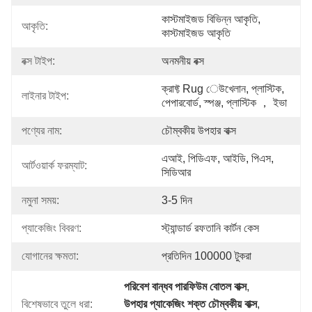
কাস্টমাইজড বিভিন্ন আকৃতি, 
আকৃতি:
কাস্টমাইজড আকৃতি
বক্স টাইপ:
অনমনীয় বক্স
ক্রাফ্ট Rug েউখেলান, প্লাস্টিক, 
লাইনার টাইপ:
পেপারবোর্ড, স্পঞ্জ, প্লাস্টিক ， ইভা
পণ্যের নাম:
চৌম্বকীয় উপহার বাক্স
এআই, পিডিএফ, আইডি, পিএস, 
আর্টওয়ার্ক ফরম্যাট:
সিডিআর
নমুনা সময়:
3-5 দিন
প্যাকেজিং বিবরণ:
স্ট্যান্ডার্ড রফতানি কার্টন কেস
যোগানের ক্ষমতা:
প্রতিদিন 100000 টুকরা
পরিবেশ বান্ধব পারফিউম বোতল বাক্স
, 
বিশেষভাবে তুলে ধরা:
উপহার প্যাকেজিং শক্ত চৌম্বকীয় বাক্স
, 