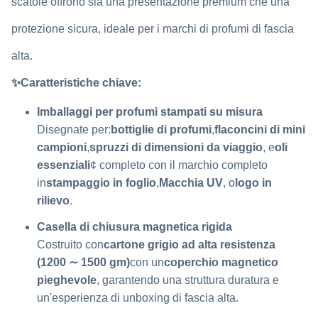
scatole offrono sia una presentazione premium che una
protezione sicura, ideale per i marchi di profumi di fascia
alta.
✨
Caratteristiche chiave:
Imballaggi per profumi stampati su misura
Disegnate per:
bottiglie di profumi
,
flaconcini di mini
campioni
,
spruzzi di dimensioni da viaggio
, e
oli
essenziali
¢ completo con il marchio completo
in
stampaggio in foglio
,
Macchia UV
, o
logo in
rilievo
.
Casella di chiusura magnetica rigida
Costruito con
cartone grigio ad alta resistenza
(1200 ∼ 1500 gm)
con un
coperchio magnetico
pieghevole
, garantendo una struttura duratura e
un'esperienza di unboxing di fascia alta.