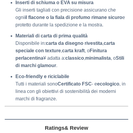
Inserti di schiuma o EVA su misura
Gli inserti tagliati con precisione assicurano che
ogni
il flacone o la fiala di profumo rimane sicuro
e
protetto durante la spedizione e la mostra.
Materiali di carta di prima qualità
Disponibile in:
carta da disegno rivestita
,
carta
speciale con texture
,
carta kraft
, o
Finitura
perlacentina
¥ adatta a:
classico
,
minimalista
, o
Stili
di marchi glamour
.
Eco-friendly e riciclabile
Tutti i materiali sono
Certificato FSC
- e
ecologico
, in
linea con gli obiettivi di sostenibilità dei moderni
marchi di fragranze.
Ratings& Review