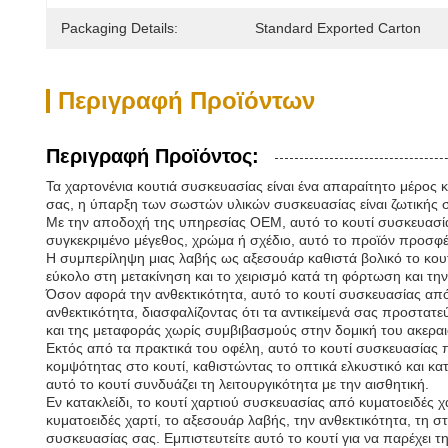
Packaging Details:
Standard Exported Carton
Περιγραφή Προϊόντων
Περιγραφή Προϊόντος:
Τα χαρτονένια κουτιά συσκευασίας είναι ένα απαραίτητο μέρος
σας, η ύπαρξη των σωστών υλικών συσκευασίας είναι ζωτικής ση
Με την αποδοχή της υπηρεσίας OEM, αυτό το κουτί συσκευασίας 
συγκεκριμένο μέγεθος, χρώμα ή σχέδιο, αυτό το προϊόν προσφέρει
Η συμπερίληψη μιας λαβής ως αξεσουάρ καθιστά βολικό το κουτί
εύκολο στη μετακίνηση και το χειρισμό κατά τη φόρτωση και τη
Όσον αφορά την ανθεκτικότητα, αυτό το κουτί συσκευασίας από κ
ανθεκτικότητα, διασφαλίζοντας ότι τα αντικείμενά σας προστατε
και της μεταφοράς χωρίς συμβιβασμούς στην δομική του ακεραι
Εκτός από τα πρακτικά του οφέλη, αυτό το κουτί συσκευασίας π
κομψότητας στο κουτί, καθιστώντας το οπτικά ελκυστικό και κα
αυτό το κουτί συνδυάζει τη λειτουργικότητα με την αισθητική.
Εν κατακλείδι, το κουτί χαρτιού συσκευασίας από κυματοειδές 
κυματοειδές χαρτί, το αξεσουάρ λαβής, την ανθεκτικότητα, τη 
συσκευασίας σας. Εμπιστευτείτε αυτό το κουτί για να παρέχει τ