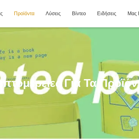
άς
Προϊόντα
Λύσεις
Βίντεο
Ειδήσεις
Μας 
επτομέρειες Για Τα Προϊόν