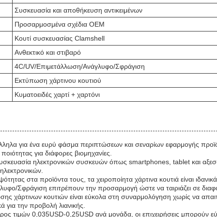
Συσκευασία και αποθήκευση αντικειμένων
Προσαρμοσμένα σχέδια OEM
Κουτί συσκευασίας Clamshell
Ανθεκτικό και στιβαρό
4C/UV/Επιμετάλλωση/Ανάγλυφο/Σφράγιση
Εκτύπωση χάρτινου κουτιού
Κυματοειδές χαρτί + χαρτόνι
ατάλληλα για ένα ευρύ φάσμα περιπτώσεων και σεναρίων εφαρμογής πρ
ποιότητας για διάφορες βιομηχανίες.
η συσκευασία ηλεκτρονικών συσκευών όπως smartphones, tablet και αξ
ηλεκτρονικών.
ότητας στα προϊόντα τους, τα χειροποίητα χάρτινα κουτιά είναι ιδανικ
λυφο/Σφράγιση επιτρέπουν την προσαρμογή ώστε να ταιριάζει σε διαφο
σης χάρτινων κουτιών είναι εύκολα στη συναρμολόγηση χωρίς να απαιτο
ά για την προβολή λιανικής.
εύρος τιμών 0,035USD-0,25USD ανά μονάδα, οι επιχειρήσεις μπορούν 