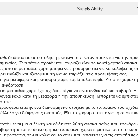
Supply Ability:
 κάθε διαδικασίας αποστολής ή μετακίνησης. Όταν πρόκειται για την π
μασίας. Ένα τέτοιο προϊόν που ταιριάζει είναι το κουτί χαρτιού συσκε
από κυματοειδές χαρτί μπορεί να προσαρμοστεί για να καλύψει τις συγ
 ευελιξία και εξατομίκευση για να ταιριάζει στις προτιμήσεις σας.
 για μεταφορά και μεταφορά χωρίς καμία ταλαιπωρία. Αυτό το χαρακτηρ
ν εκφόρτωση.
υματοειδές χαρτί έχει σχεδιαστεί για να είναι ανθεκτικό και στιβαρό. 
ύονται καλά κατά τη μεταφορά ή την αποθήκευση. Μπορείτε να εμπιστευτε
ότητα.
ροσφέρει επίσης ένα διακοσμητικό στοιχείο με το τυπωμένο του σχέδιο
τάλληλο για διάφορους σκοπούς. Είτε το χρησιμοποιείτε για τη συσκευ
χαρτόνι είναι μια ευέλικτη και αξιόπιστη λύση συσκευασίας που τσεκάρ
στιβαρότητα και το διακοσμητικό τυπωμένο χαρακτηριστικό, αυτό το κου
ην προστασία, την ευκολία και το στυλ που απαιτείτε για τις απαιτήσε