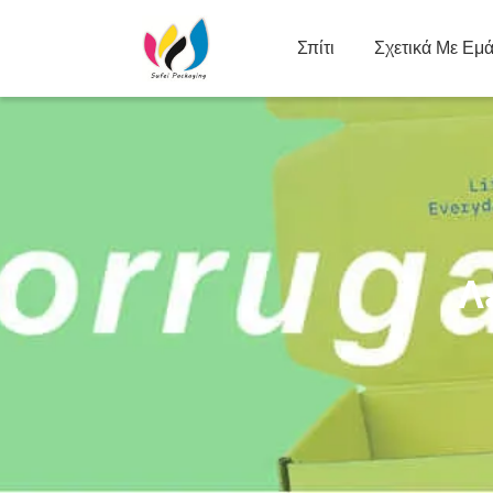
Σπίτι
Σχετικά Με Εμ
Λ