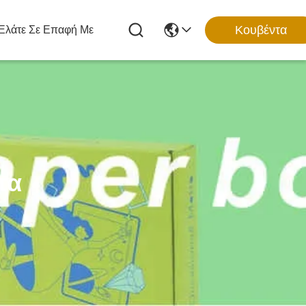
Κουβέντα
Ελάτε Σε Επαφή Με
τα