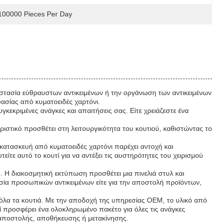
100000 Pieces Per Day
ροστασία εύθραυστων αντικειμένων ή την οργάνωση των αντικειμένων
υασίας από κυματοειδές χαρτόνι.
κεκριμένες ανάγκες και απαιτήσεις σας. Είτε χρειάζεστε ένα
ιστικό προσθέτει στη λειτουργικότητα του κουτιού, καθιστώντας το
Η κατασκευή από κυματοειδές χαρτόνι παρέχει αντοχή και
ίτε αυτό το κουτί για να αντέξει τις αυστηρότητες του χειρισμού
. Η διακοσμητική εκτύπωση προσθέτει μια πινελιά στυλ και
ασία προσωπικών αντικειμένων είτε για την αποστολή προϊόντων,
ει όλα τα κουτιά. Με την αποδοχή της υπηρεσίας OEM, το υλικό από
τί προσφέρει ένα ολοκληρωμένο πακέτο για όλες τις ανάγκες
ις αποστολής, αποθήκευσης ή μετακίνησης.