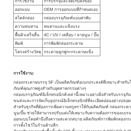
การใช้งาน
การบรรจุและจัดเก็บสิ่งของ
ออกแบบ
OEM การออกแบบที่กำหนดเอง
สไตล์กล่อง
กล่องบรรจุภัณฑ์แบบฝาพับ
ความทนทาน
ทนทานและแข็งแรง
พื้นผิวเสร็จสิ้น
4C / UV / เคลือบ / ลายนูน / ปั๊ม
พิมพ์
การพิมพ์กล่องกระดาษ
โครงสร้างวัสดุ
กระดาษลูกฟูก+กระดาษแข็ง
การใช้งาน:
กล่องกระดาษบรรจุ SF เป็นผลิตภัณฑ์อเนกประสงค์ที่เหมาะสำหรับโ
ภัณฑ์คุณภาพสูงสำหรับอุตสาหกรรมต่างๆ
กล่องบรรจุภัณฑ์อิเล็กทรอนิกส์เหล่านี้เหมาะอย่างยิ่งสำหรับบรรจุ
ขนส่งและการจัดเก็บอุปกรณ์อิเล็กทรอนิกส์ที่ละเอียดอ่อนอย่างปลอด
สำหรับธุรกิจที่ต้องการเพิ่มความหรูหราให้กับผลิตภัณฑ์ กล่องกระ
นูน/ปั๊ม ช่วยให้สามารถปรับแต่งให้เหมาะกับความต้องการของแบรนด
ออกแบบโดยคำนึงถึงความสะดวกสบาย ผลิตภัณฑ์การพิมพ์กล่องกระดา
การตั้งโชว์ในร้านค้าปลีก