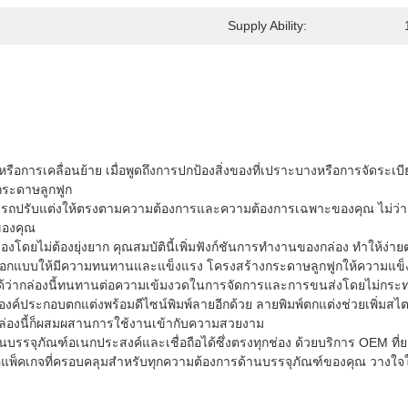
Supply Ability:
รเคลื่อนย้าย เมื่อพูดถึงการปกป้องสิ่งของที่เปราะบางหรือการจัดระเบียบ
กกระดาษลูกฟูก
มารถปรับแต่งให้ตรงตามความต้องการและความต้องการเฉพาะของคุณ ไม่ว่าคุ
ของคุณ
งโดยไม่ต้องยุ่งยาก คุณสมบัตินี้เพิ่มฟังก์ชันการทำงานของกล่อง ทำให้ง่
อกแบบให้มีความทนทานและแข็งแรง โครงสร้างกระดาษลูกฟูกให้ความแข็งแรง
ได้ว่ากล่องนี้ทนทานต่อความเข้มงวดในการจัดการและการขนส่งโดยไม่กร
มีองค์ประกอบตกแต่งพร้อมดีไซน์พิมพ์ลายอีกด้วย ลายพิมพ์ตกแต่งช่วยเพิ่
า กล่องนี้ก็ผสมผสานการใช้งานเข้ากับความสวยงาม
นบรรจุภัณฑ์อเนกประสงค์และเชื่อถือได้ซึ่งตรงทุกช่อง ด้วยบริการ OEM ที
อแพ็คเกจที่ครอบคลุมสำหรับทุกความต้องการด้านบรรจุภัณฑ์ของคุณ วางใจ